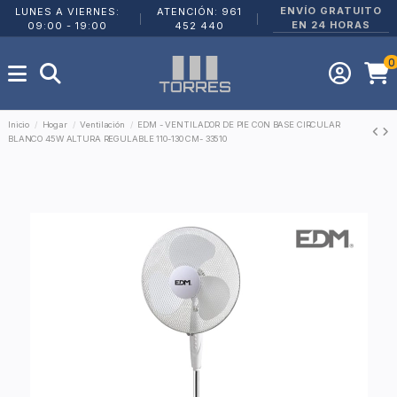
ENVÍO GRATUITO
LUNES A VIERNES:
ATENCIÓN: 961
|
|
EN 24 HORAS
09:00 - 19:00
452 440
0
Inicio
Hogar
Ventilación
EDM - VENTILADOR DE PIE CON BASE CIRCULAR
BLANCO 45W ALTURA REGULABLE 110-130 CM- 33510