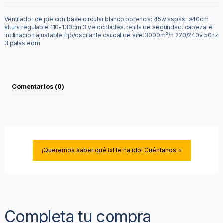
Ventilador de pie con base circular blanco potencia: 45w aspas: ø40cm
altura regulable 110-130cm 3 velocidades. rejilla de seguridad. cabezal e
inclinacion ajustable fijo/oscilante caudal de aire 3000m³/h 220/240v 50hz
3 palas edm
Comentarios (0)
¡Queremos saber qué tal te ha ido! Cuéntanos.⭐
Completa tu compra