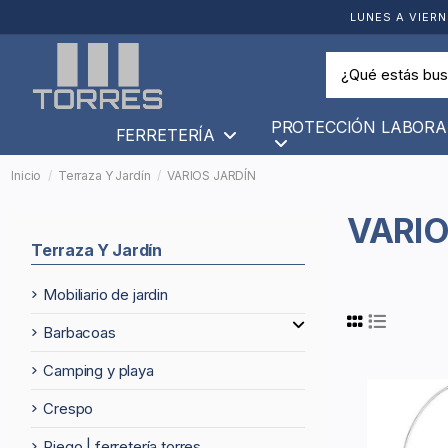
LUNES A VIERN
PROTECCIÓN LABORA
FERRETERÍA
Inicio
Terraza Y Jardín
VARIOS JARDÍN
VARI
Terraza Y Jardín
mobiliario de jardin
barbacoas
camping y playa
crespo
riego | ferretería torres