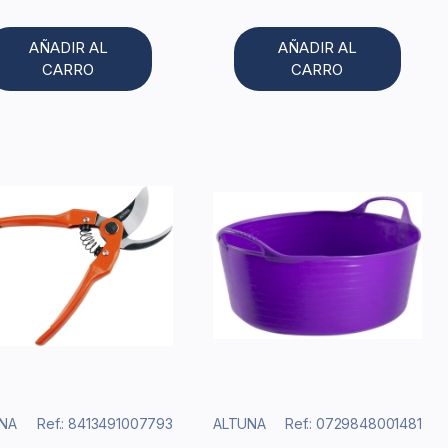
AÑADIR AL
AÑADIR AL
CARRO
CARRO
NA
Ref.: 8413491007793
ALTUNA
Ref.: 0729848001481