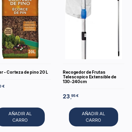
r - Corteza de pino 20 L
Recogedor de Frutas
Telescopico Extensible de
130-240cm
0 €
23
95 €
,
AÑADIR AL
AÑADIR AL
CARRO
CARRO