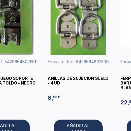
f.: 8426664802651
Ferpasa
Ref.: 8426664802309
Ferp
 JUEGO SOPORTE
ANILLAS DE SUJECION SUELO
FERP
A TOLDO - NEGRO
- 4 UD
BARA
BLA
8
95 €
,
22
9
,
ADIR AL
AÑADIR AL