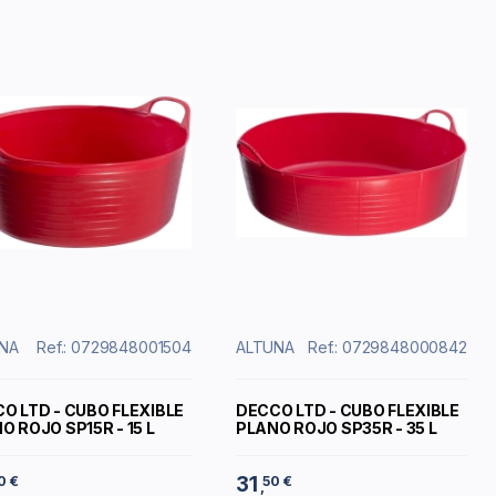
NA
Ref.: 0729848001504
ALTUNA
Ref.: 0729848000842
O LTD - CUBO FLEXIBLE
DECCO LTD - CUBO FLEXIBLE
O ROJO SP15R - 15 L
PLANO ROJO SP35R - 35 L
31
0 €
50 €
,