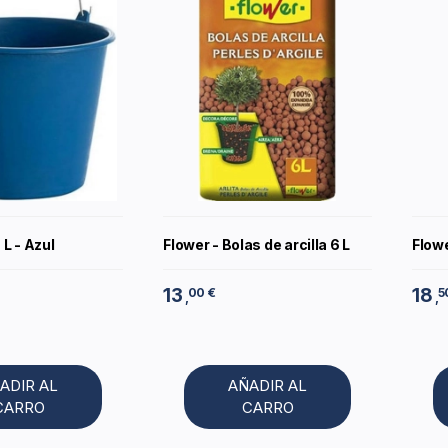
L - Azul
Flower - Bolas de arcilla 6 L
Flowe
13
18
00 €
5
,
,
ADIR AL
AÑADIR AL
CARRO
CARRO