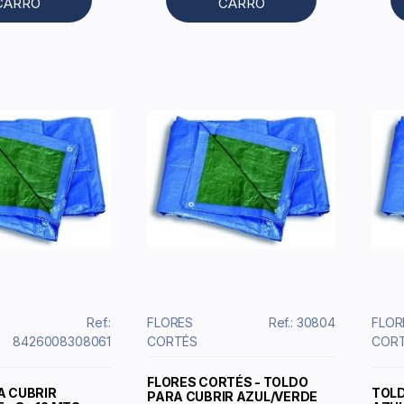
CARRO
CARRO
Ref.:
FLORES
Ref.: 30804
FLOR
8426008308061
CORTÉS
COR
FLORES CORTÉS - TOLDO
A CUBRIR
TOLD
PARA CUBRIR AZUL/VERDE