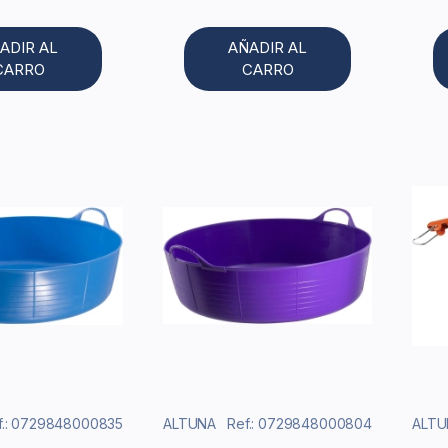
ADIR AL
AÑADIR AL
CARRO
CARRO
f.: 0729848000835
ALTUNA
Ref.: 0729848000804
ALTU