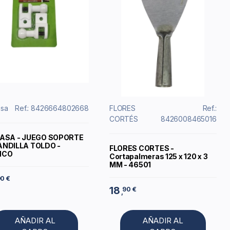
asa
Ref.: 8426664802668
FLORES
Ref.:
CORTÉS
8426008465016
ASA - JUEGO SOPORTE
NDILLA TOLDO -
FLORES CORTES -
NCO
Cortapalmeras 125 x 120 x 3
MM - 46501
0 €
18
90 €
,
AÑADIR AL
AÑADIR AL