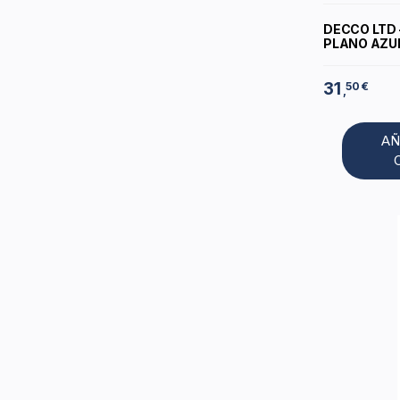
DECCO LTD 
PLANO AZUL
31
50 €
,
AÑ