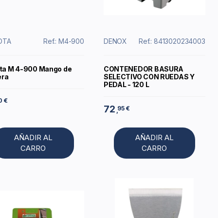
OTA
Ref.: M4-900
DENOX
Ref.: 8413020234003
ota M 4-900 Mango de
CONTENEDOR BASURA
ra
SELECTIVO CON RUEDAS Y
PEDAL - 120 L
0 €
72
95 €
,
AÑADIR AL
AÑADIR AL
CARRO
CARRO