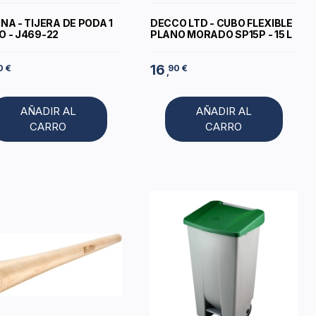
NA - TIJERA DE PODA 1
DECCO LTD - CUBO FLEXIBLE
 - J469-22
PLANO MORADO SP15P - 15 L
16
0 €
90 €
,
AÑADIR AL
AÑADIR AL
CARRO
CARRO