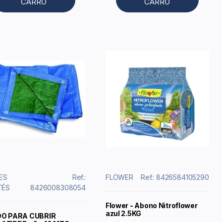
CARRO
CARRO
ES
Ref.:
FLOWER
Ref.: 8426584105290
TÉS
8426008308054
Flower - Abono Nitroflower
azul 2.5KG
O PARA CUBRIR