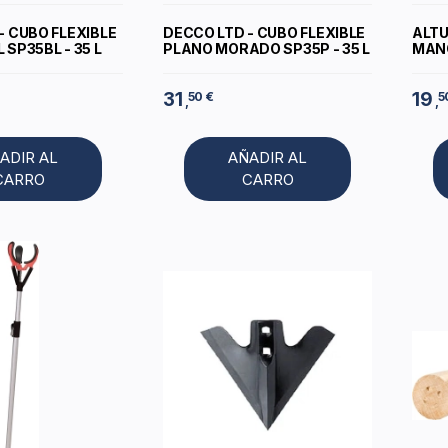
- CUBO FLEXIBLE
DECCO LTD - CUBO FLEXIBLE
ALTU
 SP35BL - 35 L
PLANO MORADO SP35P - 35 L
MANO
31
19
50 €
5
,
,
ADIR AL
AÑADIR AL
CARRO
CARRO