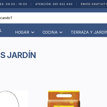
ENVÍO GRATUIT
ES: 09:00 - 19:00
|
ATENCIÓN: 961 452 440
|
L
HOGAR
COCINA
TERRAZA Y JARD
OS JARDÍN