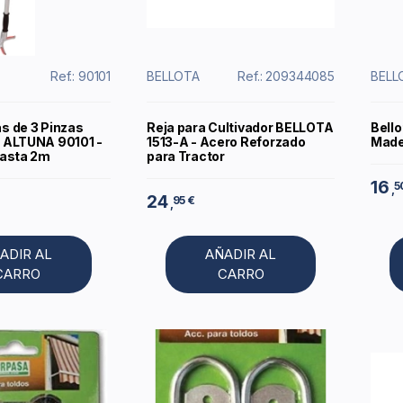
Ref.: 90101
BELLOTA
Ref.: 209344085
BELL
s de 3 Pinzas
Reja para Cultivador BELLOTA
Bell
 ALTUNA 90101 -
1513-A - Acero Reforzado
Made
hasta 2m
para Tractor
16
5
,
24
95 €
,
ADIR AL
AÑADIR AL
CARRO
CARRO