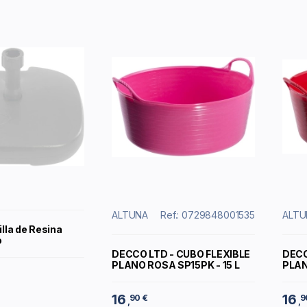
ALTUNA
Ref.: 0729848001535
ALTU
lla de Resina
o
DECCO LTD - CUBO FLEXIBLE
DECC
PLANO ROSA SP15PK - 15 L
PLAN
16
16
90 €
9
,
,