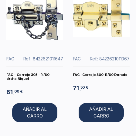
FAC
Ref.: 8422621011647
FAC
Ref.: 8422621011067
FAC - Cerrojo 308 -R /80
FAC -Cerrojo 300-R/80 Dorado
drcha.Niquel
71
50 €
,
81
00 €
,
AÑADIR AL
AÑADIR AL
CARRO
CARRO