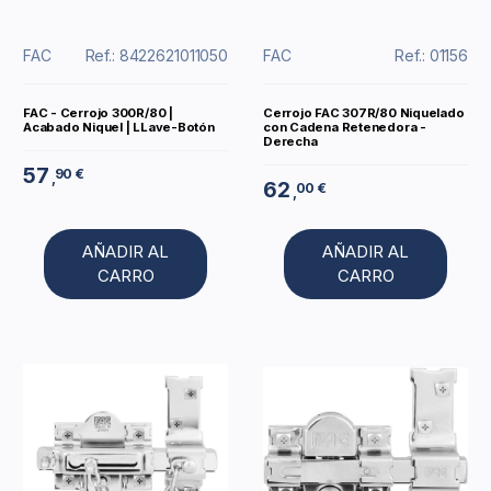
FAC
Ref.: 8422621011050
FAC
Ref.: 01156
FAC - Cerrojo 300R/80 |
Cerrojo FAC 307R/80 Niquelado
Acabado Niquel | LLave-Botón
con Cadena Retenedora -
Derecha
57
90 €
,
62
00 €
,
AÑADIR AL
AÑADIR AL
CARRO
CARRO