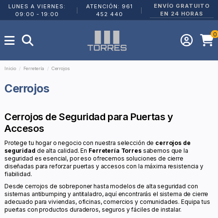
ENVÍO GRATUITO
LUNES A VIERNES:
ATENCIÓN: 961
|
|
EN 24 HORAS
09:00 - 19:00
452 440
0
Inicio
Ferretería
Cerrojos
Cerrojos
Cerrojos de Seguridad para Puertas y
Accesos
Protege tu hogar o negocio con nuestra selección de
cerrojos de
seguridad
de alta calidad. En
Ferretería Torres
sabemos que la
seguridad es esencial, por eso ofrecemos soluciones de cierre
diseñadas para reforzar puertas y accesos con la máxima resistencia y
fiabilidad.
Desde cerrojos de sobreponer hasta modelos de alta seguridad con
sistemas antibumping y antitaladro, aquí encontrarás el sistema de cierre
adecuado para viviendas, oficinas, comercios y comunidades. Equipa tus
puertas con productos duraderos, seguros y fáciles de instalar.