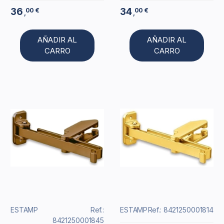
36
34
00 €
00 €
,
,
AÑADIR AL
AÑADIR AL
CARRO
CARRO
ESTAMP
Ref.:
ESTAMP
Ref.: 8421250001814
8421250001845