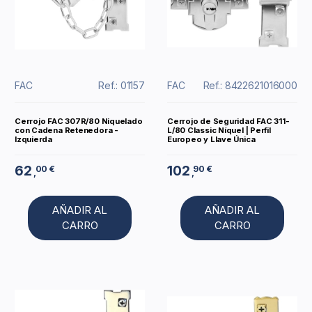
FAC
Ref.: 01157
FAC
Ref.: 8422621016000
Cerrojo FAC 307R/80 Niquelado
Cerrojo de Seguridad FAC 311-
con Cadena Retenedora -
L/80 Classic Níquel | Perfil
Izquierda
Europeo y Llave Única
62
102
00 €
90 €
,
,
AÑADIR AL
AÑADIR AL
CARRO
CARRO