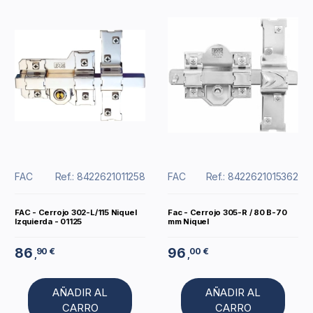
FAC
Ref.: 8422621011258
FAC
Ref.: 8422621015362
FAC - Cerrojo 302-L/115 Niquel
Fac - Cerrojo 305-R / 80 B-70
Izquierda - 01125
mm Niquel
86
96
90 €
00 €
,
,
AÑADIR AL
AÑADIR AL
CARRO
CARRO