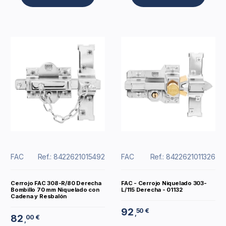
FAC
Ref.: 8422621015492
FAC
Ref.: 8422621011326
Cerrojo FAC 308-R/80 Derecha
FAC - Cerrojo Niquelado 303-
Bombillo 70 mm Niquelado con
L/115 Derecha - 01132
Cadena y Resbalón
92
50 €
,
82
00 €
,