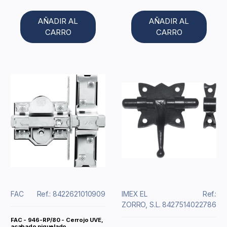
AÑADIR AL
AÑADIR AL
CARRO
CARRO
FAC
Ref.: 8422621010909
IMEX EL
Ref.:
ZORRO, S.L.
8427514022786
FAC - 946-RP/80 - Cerrojo UVE,
acabado niquelado