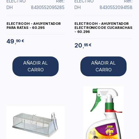
ELECTRO
Ref.:
ELECTRO
Ref.:
DH
8430552095285
DH
8430552094158
ELECTRO DH - AHUYENTADOR
ELECTRO DH - AHUYENTADOR
PARA RATAS - 60.295
ELECTRONICO DE CUCARACHAS
- 60.296
49
90 €
,
20
95 €
,
AÑADIR AL
AÑADIR AL
CARRO
CARRO