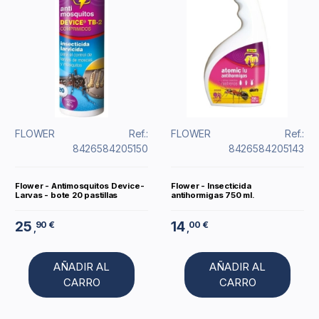
FLOWER
Ref.:
FLOWER
Ref.:
8426584205150
8426584205143
Flower - Antimosquitos Device-
Flower - Insecticida
Larvas - bote 20 pastillas
antihormigas 750 ml.
25
14
90 €
00 €
,
,
AÑADIR AL
AÑADIR AL
CARRO
CARRO