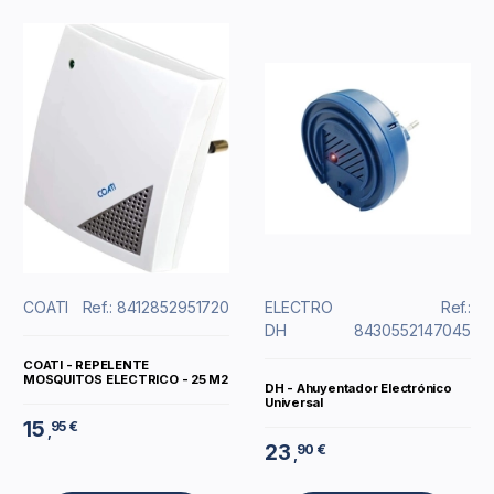
COATI
Ref.: 8412852951720
ELECTRO
Ref.:
DH
8430552147045
COATI - REPELENTE
MOSQUITOS ELECTRICO - 25 M2
DH - Ahuyentador Electrónico
Universal
15
95 €
,
23
90 €
,