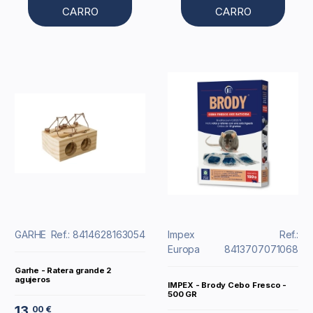
CARRO
CARRO
GARHE
Ref.: 8414628163054
Impex
Ref.:
Europa
8413707071068
Garhe - Ratera grande 2
agujeros
IMPEX - Brody Cebo Fresco -
500 GR
13
00 €
,