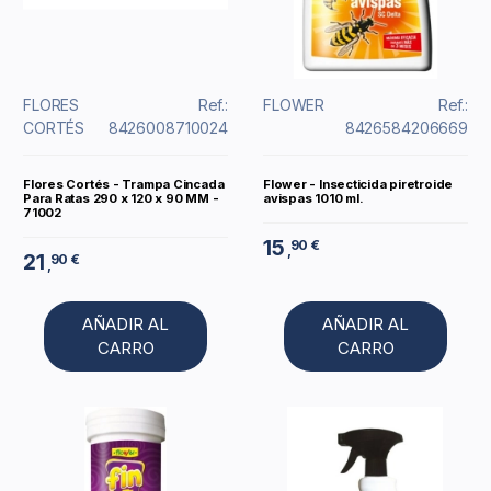
FLORES
Ref.:
FLOWER
Ref.:
CORTÉS
8426008710024
8426584206669
Flores Cortés - Trampa Cincada
Flower - Insecticida piretroide
Para Ratas 290 x 120 x 90 MM -
avispas 1010 ml.
71002
15
90 €
,
21
90 €
,
AÑADIR AL
AÑADIR AL
CARRO
CARRO