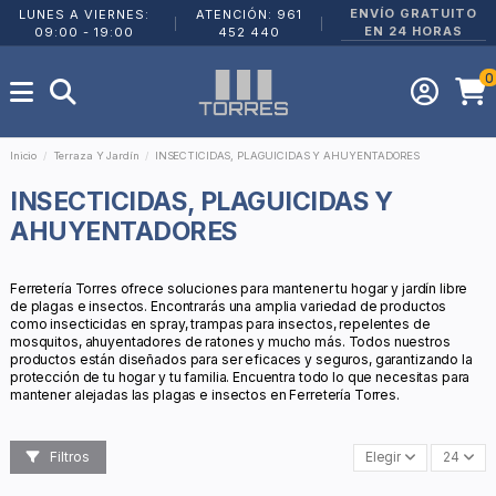
ENVÍO GRATUITO
LUNES A VIERNES:
ATENCIÓN: 961
|
|
EN 24 HORAS
09:00 - 19:00
452 440
0
Inicio
Terraza Y Jardín
INSECTICIDAS, PLAGUICIDAS Y AHUYENTADORES
INSECTICIDAS, PLAGUICIDAS Y
AHUYENTADORES
Ferretería Torres ofrece soluciones para mantener tu hogar y jardín libre
de plagas e insectos. Encontrarás una amplia variedad de productos
como insecticidas en spray, trampas para insectos, repelentes de
mosquitos, ahuyentadores de ratones y mucho más. Todos nuestros
productos están diseñados para ser eficaces y seguros, garantizando la
protección de tu hogar y tu familia. Encuentra todo lo que necesitas para
mantener alejadas las plagas e insectos en Ferretería Torres.
Filtros
Elegir
24