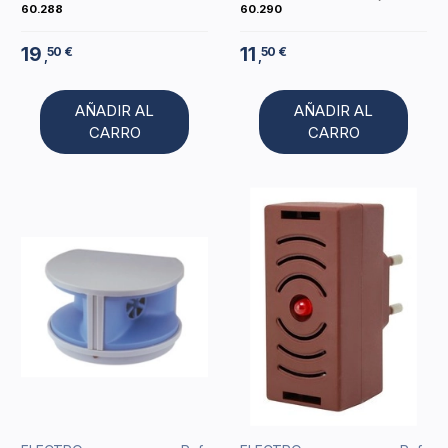
60.288
60.290
19
11
50 €
50 €
,
,
AÑADIR AL
AÑADIR AL
CARRO
CARRO