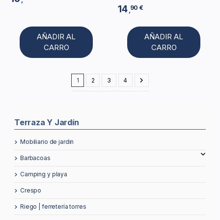
14
90 €
,
AÑADIR AL
AÑADIR AL
CARRO
CARRO
1
2
3
4
Terraza Y Jardín
mobiliario de jardin
barbacoas
camping y playa
crespo
riego | ferretería torres