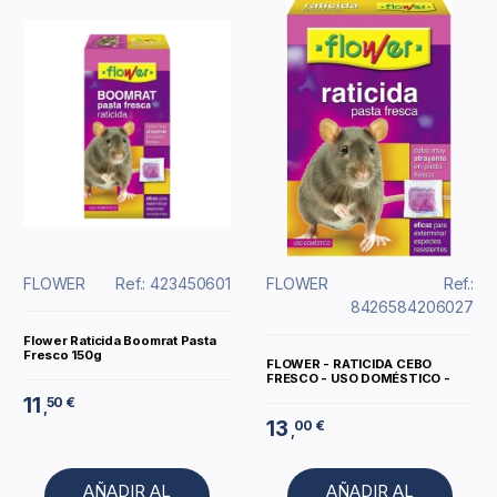
FLOWER
Ref.: 423450601
FLOWER
Ref.:
8426584206027
Flower Raticida Boomrat Pasta
Fresco 150g
FLOWER - RATICIDA CEBO
FRESCO - USO DOMÉSTICO -
11
50 €
,
13
00 €
,
AÑADIR AL
AÑADIR AL