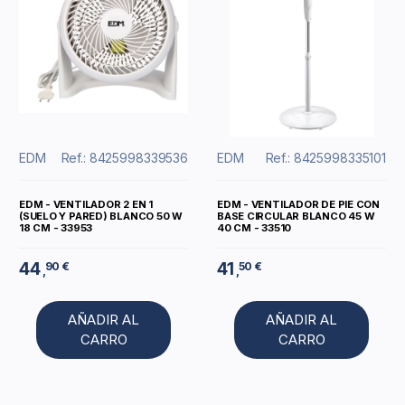
EDM
Ref.: 8425998339536
EDM
Ref.: 8425998335101
EDM - VENTILADOR 2 EN 1
EDM - VENTILADOR DE PIE CON
(SUELO Y PARED) BLANCO 50 W
BASE CIRCULAR BLANCO 45 W
18 CM - 33953
40 CM - 33510
44
41
90 €
50 €
,
,
AÑADIR AL
AÑADIR AL
CARRO
CARRO