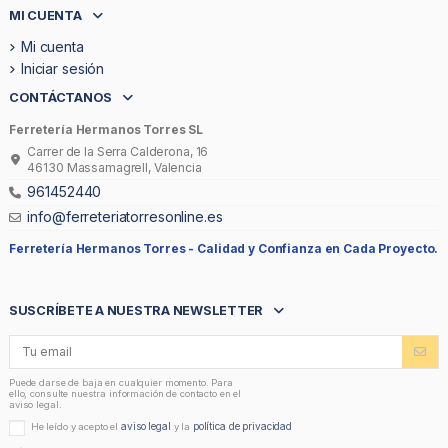
MI CUENTA
Mi cuenta
Iniciar sesión
CONTÁCTANOS
Ferretería Hermanos Torres SL
Carrer de la Serra Calderona, 16
46130 Massamagrell, Valencia
961452440
info@ferreteriatorresonline.es
Ferretería Hermanos Torres -
Calidad y Confianza en Cada Proyecto.
SUSCRÍBETE A NUESTRA NEWSLETTER
Puede darse de baja en cualquier momento. Para
ello, consulte nuestra información de contacto en el
aviso legal.
aviso legal
política de privacidad
He leído y acepto el
y la