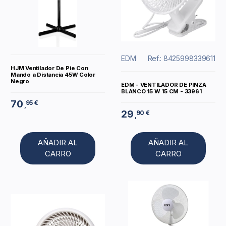
EDM
Ref.: 8425998339611
HJM Ventilador De Pie Con
Mando a Distancia 45W Color
Negro
EDM - VENTILADOR DE PINZA
BLANCO 15 W 15 CM - 33961
70
95 €
,
29
90 €
,
AÑADIR AL
AÑADIR AL
CARRO
CARRO