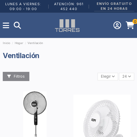
ENVÍO GRATUITO
LUNES A VIERNES:
ATENCIÓN: 961
|
|
EN 24 HORAS
09:00 - 19:00
452 440
0
Inicio
Hogar
Ventilación
Ventilación
Filtros
Elegir
24