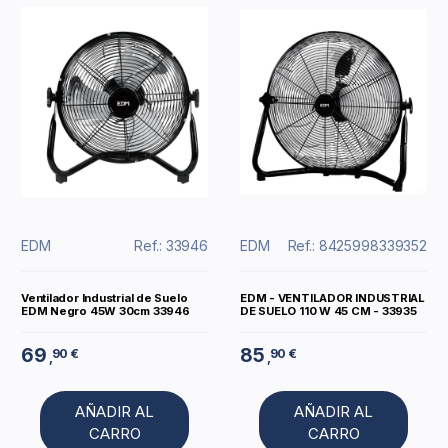
EDM
Ref.: 33946
EDM
Ref.: 8425998339352
Ventilador Industrial de Suelo
EDM - VENTILADOR INDUSTRIAL
EDM Negro 45W 30cm 33946
DE SUELO 110 W 45 CM - 33935
69
85
90 €
90 €
,
,
AÑADIR AL
AÑADIR AL
CARRO
CARRO