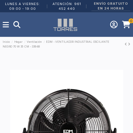
ENVÍO GRATUITO
LUNES A VIERNES:
ATENCIÓN: 961
|
|
EN 24 HORAS
09:00 - 19:00
452 440
0
Inicio
Hogar
Ventilación
EDM - VENTILADOR INDUSTRIAL OSCILANTE
NEGRO 70 W 35 CM - 33948