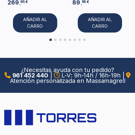
269
89
95 €
95 €
,
,
AÑADIR AL
AÑADIR AL
CARRO
CARRO
¿Necesitas ayuda con tu pedido?
961 452 440
|
L-V: 9h-14h / 16h-19h
|
Atención personalizada en Massamagrell