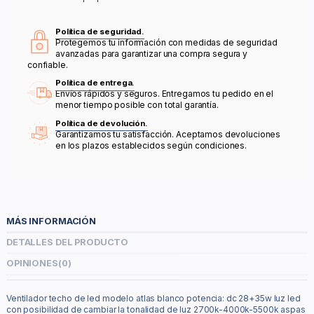
Política de seguridad.
Protegemos tu información con medidas de seguridad
avanzadas para garantizar una compra segura y
confiable.
Política de entrega.
Envíos rápidos y seguros. Entregamos tu pedido en el
menor tiempo posible con total garantía.
Política de devolución.
Garantizamos tu satisfacción. Aceptamos devoluciones
en los plazos establecidos según condiciones.
MÁS INFORMACIÓN
DETALLES DEL PRODUCTO
OPINIONES
(0)
Ventilador techo de led modelo atlas blanco potencia: dc 28+35w luz led
con posibilidad de cambiar la tonalidad de luz 2700k-4000k-5500k aspas