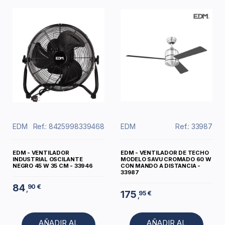
EDM
Ref.: 8425998339468
EDM
Ref.: 33987
EDM - VENTILADOR
EDM - VENTILADOR DE TECHO
INDUSTRIAL OSCILANTE
MODELO SAVU CROMADO 60 W
NEGRO 45 W 35 CM - 33946
CON MANDO A DISTANCIA -
33987
84
90 €
,
175
95 €
,
AÑADIR AL
AÑADIR AL