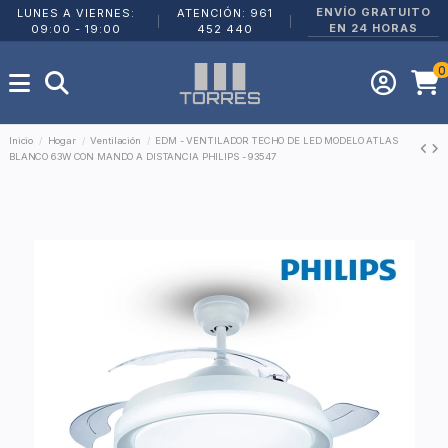
ENVÍO GRATUITO
LUNES A VIERNES:
ATENCIÓN: 961
|
|
EN 24 HORAS
09:00 - 19:00
452 440
0
Inicio
Hogar
Ventilación
EDM - VENTILADOR TECHO DE LED MODELO ATLAS
BLANCO 63W CON MANDO A DISTANCIA PHILIPS - 93547