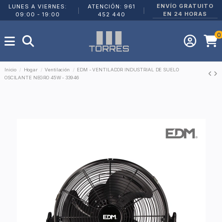
ENVÍO GRATUITO
LUNES A VIERNES:
ATENCIÓN: 961
|
|
EN 24 HORAS
09:00 - 19:00
452 440
0
Inicio
Hogar
Ventilación
EDM - VENTILADOR INDUSTRIAL DE SUELO
OSCILANTE NEGRO 45W - 33946