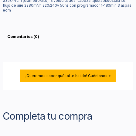
ø35x44cm (diámetro/alto). 3 velocidades. cabezal ajustable/oscilante.
flujo de aire 2280m³/h 220/240v 50hz con programador 1-180min 3 aspas
edm
Comentarios (0)
¡Queremos saber qué tal te ha ido! Cuéntanos.⭐
Completa tu compra