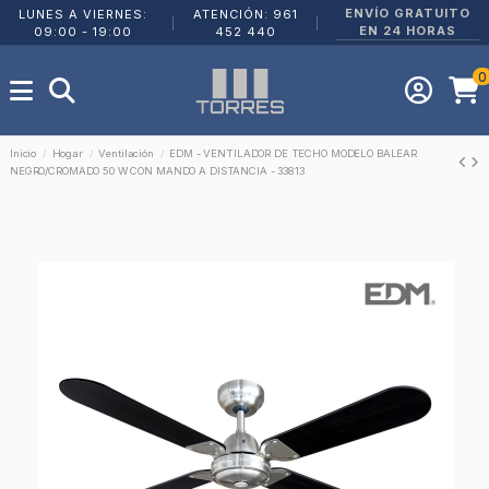
ENVÍO GRATUITO
LUNES A VIERNES:
ATENCIÓN: 961
|
|
EN 24 HORAS
09:00 - 19:00
452 440
0
Inicio
Hogar
Ventilación
EDM - VENTILADOR DE TECHO MODELO BALEAR
NEGRO/CROMADO 50 W CON MANDO A DISTANCIA - 33813