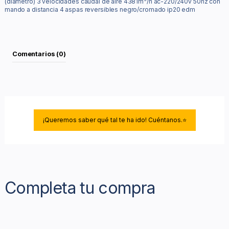
(diámetro) 3 velocidades caudal de aire 4381m³/h ac-220/240v 50hz con
mando a distancia 4 aspas reversibles negro/cromado ip20 edm
Comentarios (0)
¡Queremos saber qué tal te ha ido! Cuéntanos.⭐
Completa tu compra