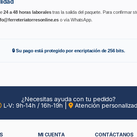
ilidad
de
24 a 48 horas laborales
tras la salida del paquete. Para confirmar s
fo@ferreteriatorresonline.es
o vía WhatsApp.
🔒 Su pago está protegido por encriptación de 256 bits.
¿Necesitas ayuda con tu pedido?
L-V: 9h-14h / 16h-19h
|
Atención personaliza
S
MI CUENTA
CONTÁCTANOS