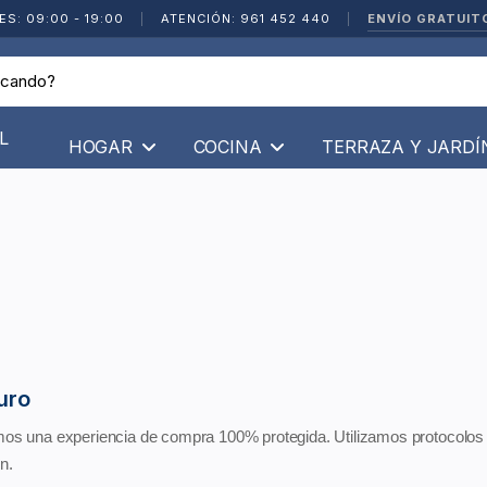
ENVÍO GRATUIT
ES: 09:00 - 19:00
|
ATENCIÓN: 961 452 440
|
L
HOGAR
COCINA
TERRAZA Y JARD
uro
os una experiencia de compra 100% protegida. Utilizamos protocolos 
n.