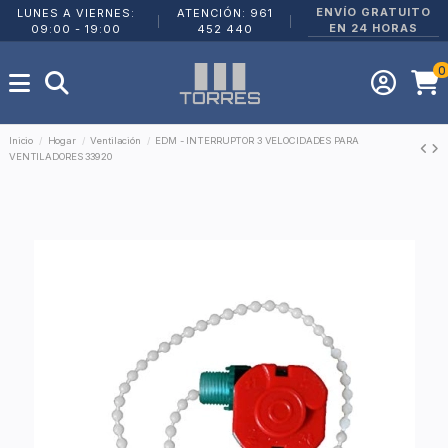
ENVÍO GRATUITO
LUNES A VIERNES:
ATENCIÓN: 961
|
|
EN 24 HORAS
09:00 - 19:00
452 440
0
Inicio
Hogar
Ventilación
EDM - INTERRUPTOR 3 VELOCIDADES PARA
VENTILADORES 33920