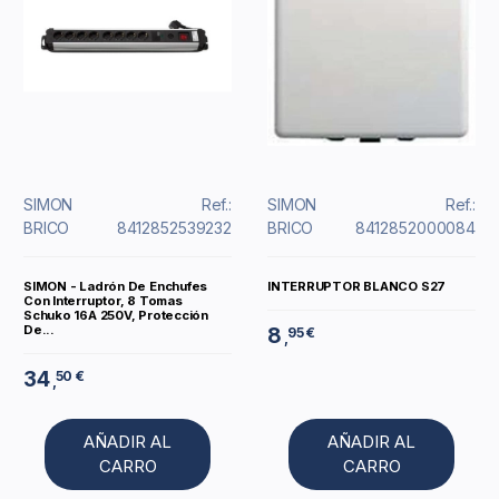
SIMON
Ref.:
SIMON
Ref.:
BRICO
8412852539232
BRICO
8412852000084
SIMON - Ladrón De Enchufes
INTERRUPTOR BLANCO S27
Con Interruptor, 8 Tomas
Schuko 16A 250V, Protección
De...
8
95 €
,
34
50 €
,
AÑADIR AL
AÑADIR AL
CARRO
CARRO