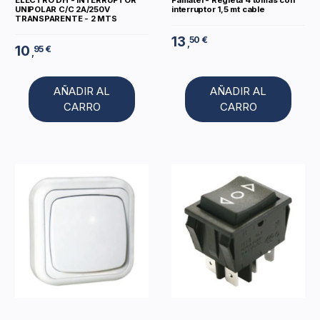
ELECTRO DH - INTERRUPTOR
Famatel - Regleta 4 tomas con
UNIPOLAR C/C 2A/250V
interruptor 1,5 mt cable
TRANSPARENTE - 2 MTS
13
50 €
,
10
95 €
,
AÑADIR AL
AÑADIR AL
CARRO
CARRO