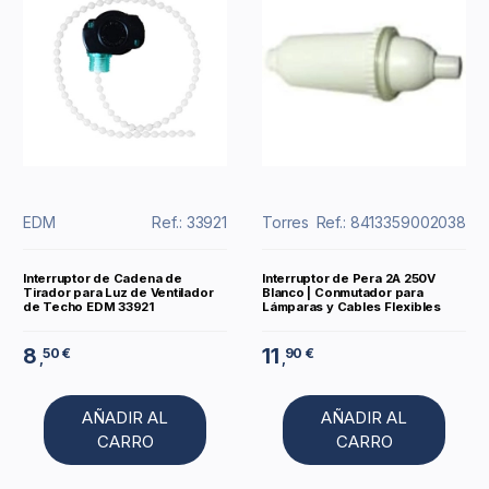
EDM
Ref.: 33921
Torres
Ref.: 8413359002038
Interruptor de Cadena de
Interruptor de Pera 2A 250V
Tirador para Luz de Ventilador
Blanco | Conmutador para
de Techo EDM 33921
Lámparas y Cables Flexibles
8
11
50 €
90 €
,
,
AÑADIR AL
AÑADIR AL
CARRO
CARRO