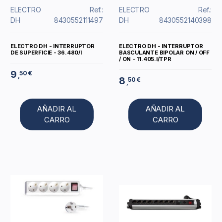
ELECTRO
Ref.:
ELECTRO
Ref.:
DH
8430552111497
DH
8430552140398
ELECTRO DH - INTERRUPTOR
ELECTRO DH - INTERRUPTOR
DE SUPERFICIE - 36.480/I
BASCULANTE BIPOLAR ON / OFF
/ ON - 11.405.I/TPR
9
50 €
,
8
50 €
,
AÑADIR AL
AÑADIR AL
CARRO
CARRO