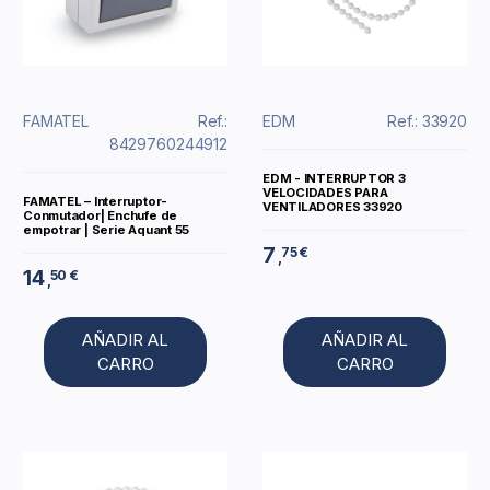
FAMATEL
Ref.:
EDM
Ref.: 33920
8429760244912
EDM - INTERRUPTOR 3
VELOCIDADES PARA
FAMATEL – Interruptor-
VENTILADORES 33920
Conmutador| Enchufe de
empotrar | Serie Aquant 55
7
75 €
,
14
50 €
,
AÑADIR AL
AÑADIR AL
CARRO
CARRO