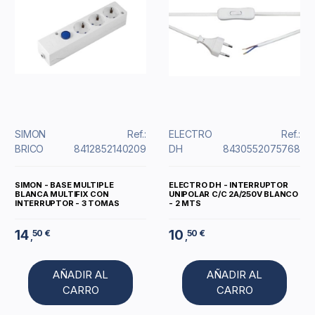
SIMON
Ref.:
ELECTRO
Ref.:
BRICO
8412852140209
DH
8430552075768
SIMON - BASE MULTIPLE
ELECTRO DH - INTERRUPTOR
BLANCA MULTIFIX CON
UNIPOLAR C/C 2A/250V BLANCO
INTERRUPTOR - 3 TOMAS
- 2 MTS
14
10
50 €
50 €
,
,
AÑADIR AL
AÑADIR AL
CARRO
CARRO