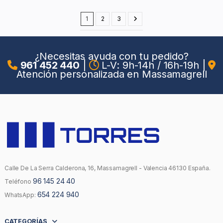
1
2
3
¿Necesitas ayuda con tu pedido?
961 452 440
|
L-V: 9h-14h / 16h-19h
|
Atención personalizada en Massamagrell
Calle De La Serra Calderona, 16, Massamagrell - Valencia 46130 España.
96 145 24 40
Teléfono
654 224 940
WhatsApp:
CATEGORÍAS