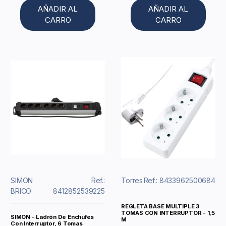
AÑADIR AL
AÑADIR AL
CARRO
CARRO
SIMON
Ref.:
Torres
Ref.: 8433962500684
BRICO
8412852539225
REGLETA BASE MULTIPLE 3
TOMAS CON INTERRUPTOR - 1,5
SIMON - Ladrón De Enchufes
M
Con Interruptor, 6 Tomas