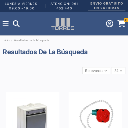
ENVÍO GRATUITO
LUNES A VIERNES:
ATENCIÓN: 961
|
|
EN 24 HORAS
09:00 - 19:00
452 440
0
Inicio
Resultados de la búsqueda
Resultados De La Búsqueda
Relevancia
24