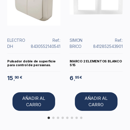
ELECTRO
Ref.:
SIMON
Ref.:
DH
8430552140541
BRICO
8412852543901
Pulsador doble de superficie
MARCO 2 ELEMENTOS BLANCO
para control de persianas.
S15
15
6
90 €
95 €
,
,
AÑADIR AL
AÑADIR AL
CARRO
CARRO