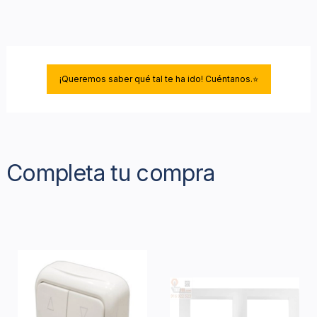
¡Queremos saber qué tal te ha ido! Cuéntanos.⭐
Completa tu compra