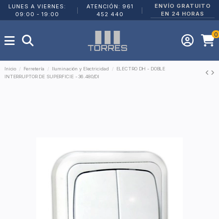
ENVÍO GRATUITO
LUNES A VIERNES:
ATENCIÓN: 961
|
|
EN 24 HORAS
09:00 - 19:00
452 440
0
Inicio
Ferretería
Iluminación y Electricidad
ELECTRO DH - DOBLE
INTERRUPTOR DE SUPERFICIE - 36.480/DI