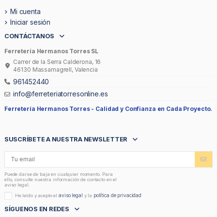
Mi cuenta
Iniciar sesión
CONTÁCTANOS
Ferretería Hermanos Torres SL
Carrer de la Serra Calderona, 16
46130 Massamagrell, Valencia
961452440
info@ferreteriatorresonline.es
Ferretería Hermanos Torres -
Calidad y Confianza en Cada Proyecto.
SUSCRÍBETE A NUESTRA NEWSLETTER
Puede darse de baja en cualquier momento. Para
ello, consulte nuestra información de contacto en el
aviso legal.
aviso legal
política de privacidad
He leído y acepto el
y la
SÍGUENOS EN REDES