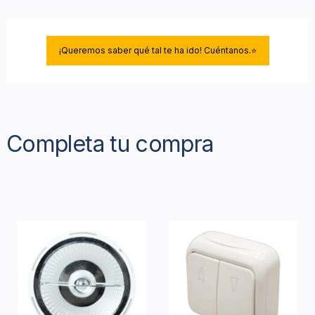
¡Queremos saber qué tal te ha ido! Cuéntanos.⭐
Completa tu compra