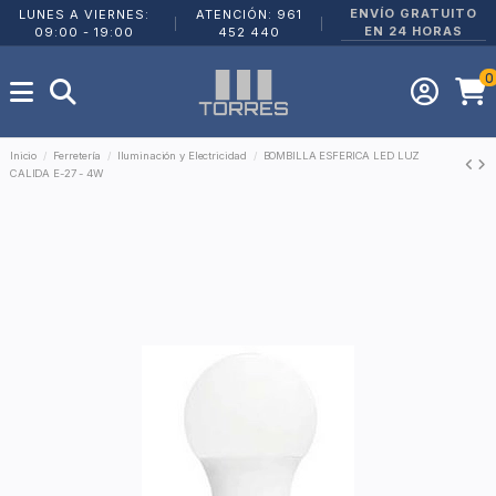
ENVÍO GRATUITO
LUNES A VIERNES:
ATENCIÓN: 961
|
|
EN 24 HORAS
09:00 - 19:00
452 440
0
Inicio
Ferretería
Iluminación y Electricidad
BOMBILLA ESFERICA LED LUZ
CALIDA E-27 - 4W