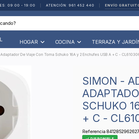
ENVÍO GRATUIT
ES: 09:00 - 19:00
|
ATENCIÓN: 961 452 440
|
L
HOGAR
COCINA
TERRAZA Y JARD
Adaptador De Viaje Con Toma Schuko 16A y 2 Enchufes USB A + C - CL61030
SIMON - ADAPTADOR COMBI,
ADAPTADO
SCHUKO 16
+ C - CL61
Referencia
841285296262
DISPONIBLE