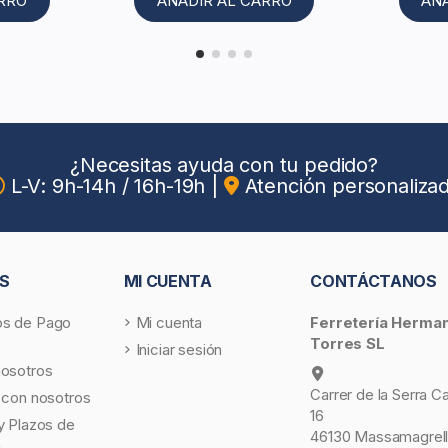
ARRO
AÑADIR AL CARRO
AÑ
¿Necesitas ayuda con tu pedido?
L-V: 9h-14h / 16h-19h
|
Atención personaliza
S
MI CUENTA
CONTÁCTANOS
s de Pago
Mi cuenta
Ferretería Herma
Torres SL
Iniciar sesión
nosotros
Carrer de la Serra C
 con nosotros
16
y Plazos de
46130 Massamagrell
a