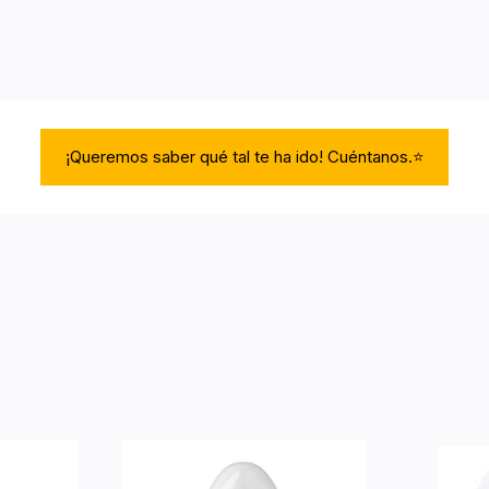
¡Queremos saber qué tal te ha ido! Cuéntanos.⭐