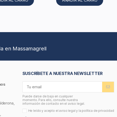
ADIR AL CARRO
AÑADIR AL CARRO
da en Massamagrell
SUSCRÍBETE A NUESTRA NEWSLETTER
nos
Puede darse de baja en cualquier
momento. Para ello, consulte nuestra
alderona,
información de contacto en el aviso legal.
He leído y acepto el
aviso legal
y la
política de privacidad
,