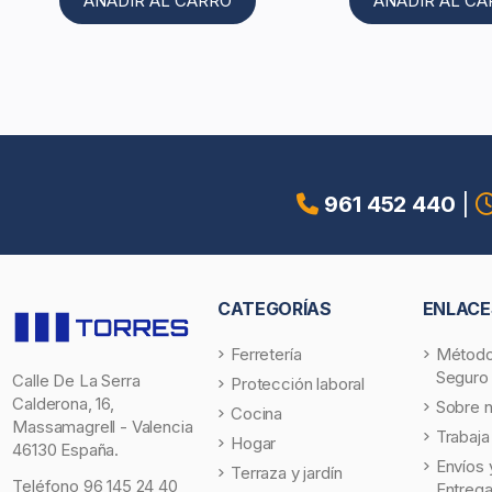
AÑADIR AL CARRO
AÑADIR AL C
961 452 440
|
CATEGORÍAS
ENLACE
Ferretería
Método
Seguro
Calle De La Serra
Protección laboral
Calderona, 16,
Sobre 
Cocina
Massamagrell - Valencia
Trabaja
Hogar
46130 España.
Envíos 
Terraza y jardín
Teléfono
96 145 24 40
Entreg