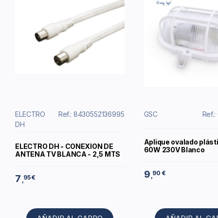
ELECTRO
Ref.: 8430552136995
GSC
Ref.
DH
Aplique ovalado plást
ELECTRO DH - CONEXION DE
60W 230V Blanco
ANTENA TV BLANCA - 2,5 MTS
9
90 €
,
7
95 €
,