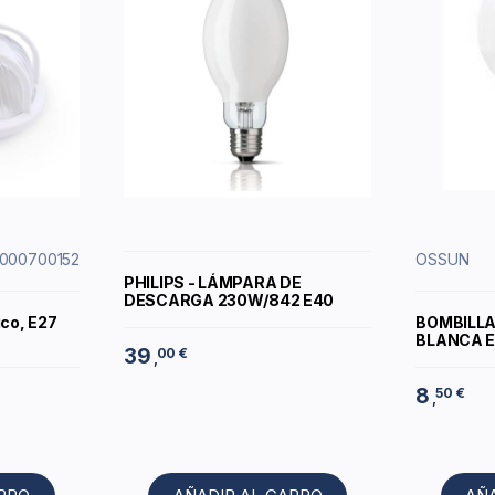
: 000700152
OSSUN
PHILIPS - LÁMPARA DE
DESCARGA 230W/842 E40
ico, E27
BOMBILLA
BLANCA E
39
00 €
,
8
50 €
,