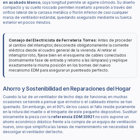
en acabado blanco
, cuya longitud permite un agarre cómodo. Su diseño
compacto y su cuello roscado permiten insertarlo a presión a través del
orificio lateral de la carcasa metálica o florón inferior de casi cualquier
marca de ventilador estándar, quedando asegurado mediante su tuerca
exterior en pocos minutos.
Consejo del Electricista de Ferretería Torres:
Antes de proceder
al cambio del interruptor, desconecte obligatoriamente la corriente
eléctrica desde el cuadro general de la vivienda. Al retirar el
interruptor roto, fíjese bien en el esquema de cables conectados
(normalmente fase de entrada y retorno a las lámparas) y replique
exactamente la misma posición en los bornes del nuevo
mecanismo EDM para asegurar un puenteado perfecto.
Ahorro y Sostenibilidad en Reparaciones del Hogar
Cuando la luz de un ventilador de techo deja de funcionar, en muchas
ocasiones se tiende a pensar que el motor o el cableado interno se han
quemado. Sin embargo, en el 90% de los casos el fallo reside puramente
en la rotura del muelle o el trinquete de este pequeño dispositivo. Sustituir
únicamente la pieza con la
referencia EDM 33921
no solo supone un
ahorro económico drástico frente a la compra de un equipo de ventilación
nuevo, sino que simplifica las tareas de mantenimiento sin necesidad de
descolgar el ventilador del techo.