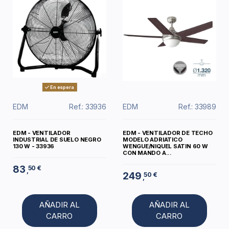
En espera
EDM
Ref.: 33936
EDM
Ref.: 33989
EDM - VENTILADOR
EDM - VENTILADOR DE TECHO
INDUSTRIAL DE SUELO NEGRO
MODELO ADRIATICO
130 W - 33936
WENGUE/NIQUEL SATIN 60 W
CON MANDO A...
83
50 €
,
249
50 €
,
AÑADIR AL
AÑADIR AL
CARRO
CARRO