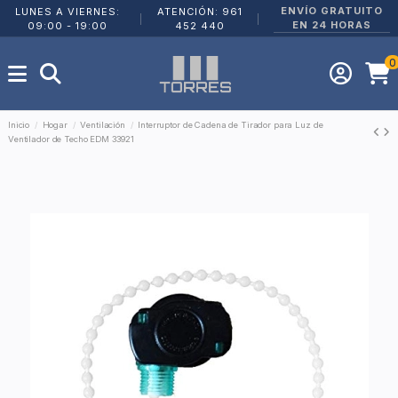
ENVÍO GRATUITO
LUNES A VIERNES:
ATENCIÓN: 961
|
|
EN 24 HORAS
09:00 - 19:00
452 440
0
Inicio
Hogar
Ventilación
Interruptor de Cadena de Tirador para Luz de
Ventilador de Techo EDM 33921