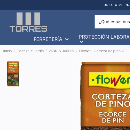
LUNES A VIERN
PROTECCIÓN LABORA
FERRETERÍA
Inicio
Terraza Y Jardín
VARIOS JARDÍN
Flower - Corteza de pino 20 L