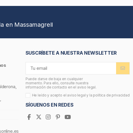
da en Massamagrell
SUSCRÍBETE A NUESTRA NEWSLETTER
nos
Puede darse de baja en cualquier
momento. Para ello, consulte nuestra
alderona,
información de contacto en el aviso legal.
He leído y acepto el
aviso legal
y la
política de privacidad
,
SÍGUENOS EN REDES
sonline.es