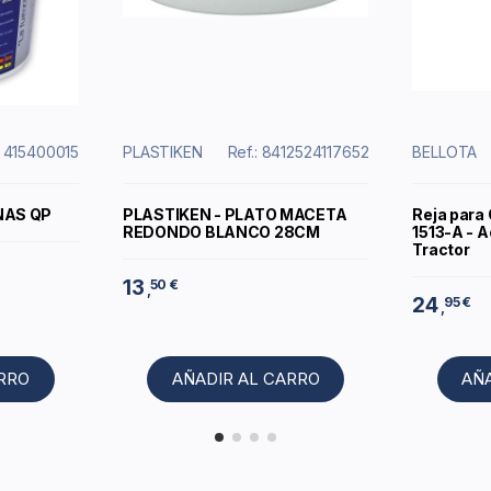
: 415400015
PLASTIKEN
Ref.: 8412524117652
BELLOTA
NAS QP
PLASTIKEN - PLATO MACETA
Reja para
REDONDO BLANCO 28CM
1513-A - 
Tractor
13
50 €
,
24
95 €
,
ARRO
AÑADIR AL CARRO
AÑ