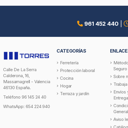
961 452 440
|
CATEGORÍAS
ENLACE
Ferretería
Método
Seguro
Calle De La Serra
Protección laboral
Calderona, 16,
Sobre 
Cocina
Massamagrell - Valencia
Trabaja
Hogar
46130 España.
Envíos 
Terraza y jardín
Teléfono
96 145 24 40
Entreg
Condic
WhatsApp:
654 224 940
Genera
Aviso l
Catálo