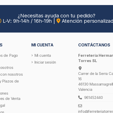
¿Necesitas ayuda con tu pedido?
L-V: 9h-14h / 16h-19h
|
Atención personaliza
S
MI CUENTA
CONTÁCTANOS
s de Pago
Mi cuenta
Ferretería Herma
Torres SL
Iniciar sesión
nosotros
Carrer de la Serra C
 con nosotros
16
y Plazos de
46130 Massamagrell
a
Valencia
iones
961452440
les de Venta
egal
info@ferreteriatorre
gos