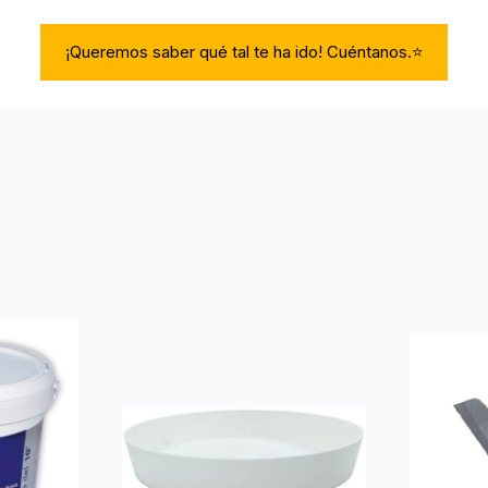
¡Queremos saber qué tal te ha ido! Cuéntanos.⭐