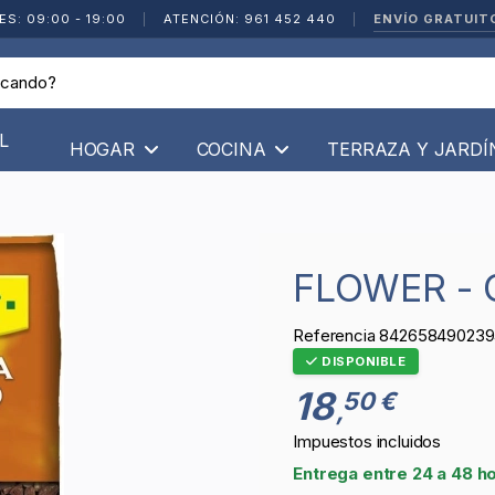
ENVÍO GRATUIT
ES: 09:00 - 19:00
|
ATENCIÓN: 961 452 440
|
L
HOGAR
COCINA
TERRAZA Y JARD
FLOWER -
Referencia
842658490239
DISPONIBLE
18
50 €
,
Impuestos incluidos
Entrega entre 24 a 48 h