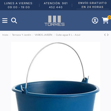
ENVÍO GRATUITO
LUNES A VIERNES:
ATENCIÓN: 961
|
|
EN 24 HORAS
09:00 - 19:00
452 440
0
Inicio
Terraza Y Jardín
VARIOS JARDÍN
Cubo agua 6 L - Azul