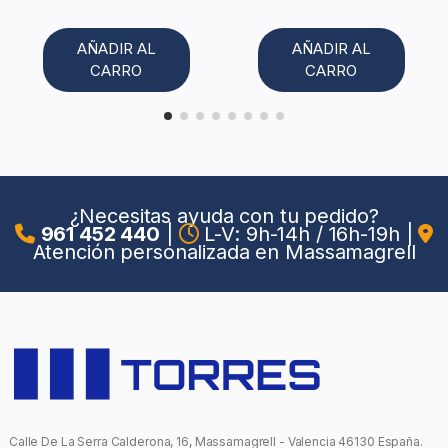
AÑADIR AL
AÑADIR AL
CARRO
CARRO
¿Necesitas ayuda con tu pedido?
961 452 440
|
L-V: 9h-14h / 16h-19h
|
Atención personalizada en Massamagrell
Calle De La Serra Calderona, 16, Massamagrell - Valencia 46130 España.