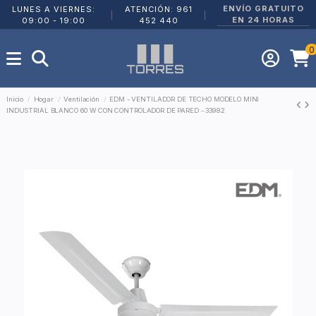
ENVÍO GRATUITO
LUNES A VIERNES:
ATENCIÓN: 961
|
|
EN 24 HORAS
09:00 - 19:00
452 440
0
Inicio
Hogar
Ventilación
EDM - VENTILADOR DE TECHO MODELO MINI
INDUSTRIAL BLANCO 60 W CON CONTROLADOR DE PARED - 33982