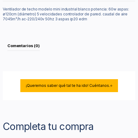
Ventilador de techo modelo mini industrial blanco potencia: 60w aspas:
ø120cm (diámetro) 5 velocidades controlador de pared. caudal de aire
7045m³/h ac-220/240v 50hz 3 aspas ip20 edm
Comentarios (0)
¡Queremos saber qué tal te ha ido! Cuéntanos.⭐
Completa tu compra