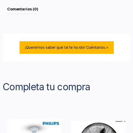
Comentarios (0)
¡Queremos saber qué tal te ha ido! Cuéntanos.⭐
Completa tu compra