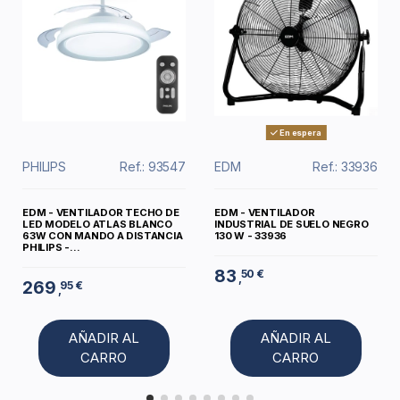
En espera
PHILIPS
Ref.: 93547
EDM
Ref.: 33936
EDM - VENTILADOR TECHO DE
EDM - VENTILADOR
LED MODELO ATLAS BLANCO
INDUSTRIAL DE SUELO NEGRO
63W CON MANDO A DISTANCIA
130 W - 33936
PHILIPS -...
83
50 €
,
269
95 €
,
AÑADIR AL
AÑADIR AL
CARRO
CARRO