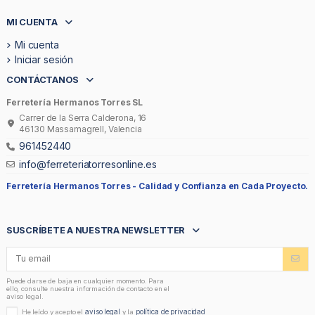
MI CUENTA
Mi cuenta
Iniciar sesión
CONTÁCTANOS
Ferretería Hermanos Torres SL
Carrer de la Serra Calderona, 16
46130 Massamagrell, Valencia
961452440
info@ferreteriatorresonline.es
Ferretería Hermanos Torres -
Calidad y Confianza en Cada Proyecto.
SUSCRÍBETE A NUESTRA NEWSLETTER
Puede darse de baja en cualquier momento. Para
ello, consulte nuestra información de contacto en el
aviso legal.
aviso legal
política de privacidad
He leído y acepto el
y la