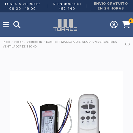
ENVÍO GRATUITO
LUNES A VIERNES:
ATENCIÓN: 961
|
|
EN 24 HORAS
09:00 - 19:00
452 440
0
Inicio
Hogar
Ventilación
EDM - KIT MANDO A DISTANCIA UNIVERSAL PARA
VENTILADOR DE TECHO