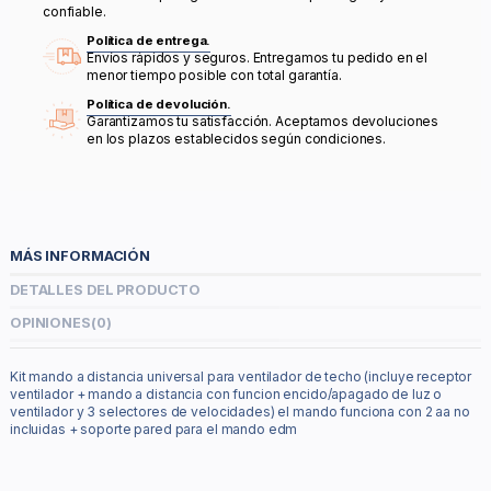
confiable.
Política de entrega.
Envíos rápidos y seguros. Entregamos tu pedido en el
menor tiempo posible con total garantía.
Política de devolución.
Garantizamos tu satisfacción. Aceptamos devoluciones
en los plazos establecidos según condiciones.
MÁS INFORMACIÓN
DETALLES DEL PRODUCTO
OPINIONES
(0)
Kit mando a distancia universal para ventilador de techo (incluye receptor
ventilador + mando a distancia con funcion encido/apagado de luz o
ventilador y 3 selectores de velocidades) el mando funciona con 2 aa no
incluidas + soporte pared para el mando edm