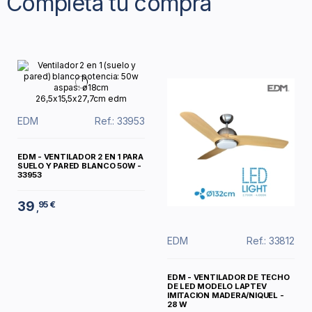
Completa tu compra
EDM
Ref.: 33953
EDM - VENTILADOR 2 EN 1 PARA
SUELO Y PARED BLANCO 50W -
33953
39
95 €
,
EDM
Ref.: 33812
EDM - VENTILADOR DE TECHO
DE LED MODELO LAPTEV
IMITACION MADERA/NIQUEL -
28 W