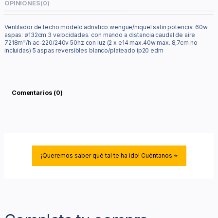
OPINIONES
(0)
Ventilador de techo modelo adriatico wengue/niquel satin potencia: 60w
aspas: ø132cm 3 velocidades. con mando a distancia caudal de aire
7218m³/h ac-220/240v 50hz con luz (2 x e14 max.40w max. 8,7cm no
incluidas) 5 aspas reversibles blanco/plateado ip20 edm
Comentarios (0)
¡Queremos saber qué tal te ha ido! Cuéntanos.⭐