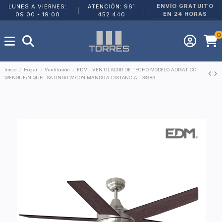
ENVÍO GRATUITO
LUNES A VIERNES:
ATENCIÓN: 961
|
|
EN 24 HORAS
09:00 - 19:00
452 440
0
Inicio
Hogar
Ventilación
EDM - VENTILADOR DE TECHO MODELO ADRIATICO
WENGUE/NIQUEL SATIN 60 W CON MANDO A DISTANCIA - 33989