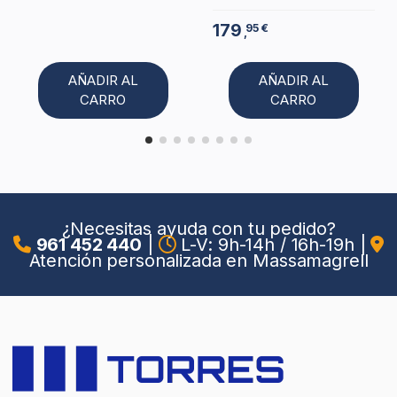
179
95 €
,
AÑADIR AL
AÑADIR AL
CARRO
CARRO
¿Necesitas ayuda con tu pedido?
961 452 440
|
L-V: 9h-14h / 16h-19h
|
Atención personalizada en Massamagrell