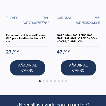
FLAMES
Ref.:
GARCIMA
Ref.:
8437006757782
8412595204015
Paravientos Universal Flames
GARCIMA - PAELLERO GAS
VLC para Paellas de hasta 70
NATURAL ANILLO REDONDO -
cm
40 CM / 2 ANILLOS
27
47
90 €
90 €
,
,
AÑADIR AL
AÑADIR AL
CARRO
CARRO
¿Necesitas ayuda con tu pedido?