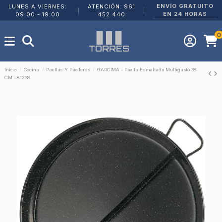
ENVÍO GRATUITO
LUNES A VIERNES:
ATENCIÓN: 961
|
|
EN 24 HORAS
09:00 - 19:00
452 440
0
Inicio
Cocina
Paellas Y Paelleros
GARCIMA - Paella Esmaltada Multigusto 38
CM - 81238