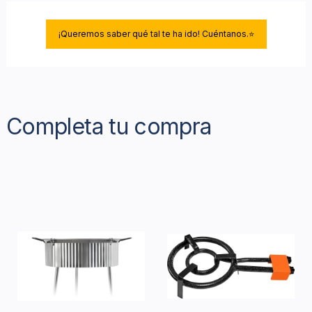
¡Queremos saber qué tal te ha ido! Cuéntanos.⭐
Completa tu compra