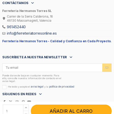
CONTÁCTANOS
Ferretería Hermanos Torres SL
Carrer de la Serra Calderona, 16
46130 Massamagrell, Valencia
961452440
info@ferreteriatorresonline.es
Ferretería Hermanos Torres -
Calidad y Confianza en Cada Proyecto.
SUSCRÍBETE A NUESTRA NEWSLETTER
Puede darse de baja en cualquier momento. Para
ello, consulte nuestra información de contacto en el
aviso legal.
aviso legal
política de privacidad
He leído y acepto el
y la
SÍGUENOS EN REDES
AÑADIR AL CARRO