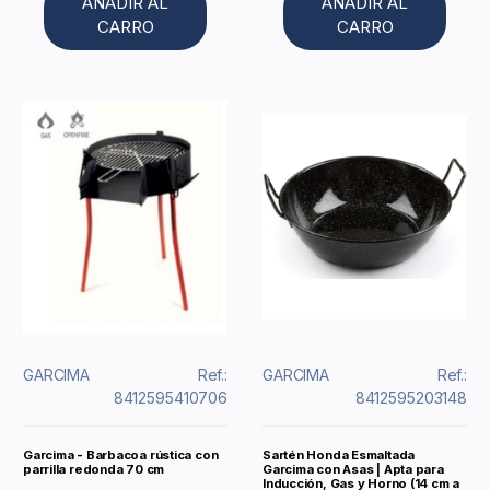
AÑADIR AL
AÑADIR AL
CARRO
CARRO
GARCIMA
Ref.:
GARCIMA
Ref.:
8412595410706
8412595203148
Garcima - Barbacoa rústica con
Sartén Honda Esmaltada
parrilla redonda 70 cm
Garcima con Asas | Apta para
Inducción, Gas y Horno (14 cm a