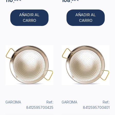
110
108
,
,
AÑADIR AL
AÑADIR AL
CARRO
CARRO
GARCIMA
Ref.:
GARCIMA
Ref.:
8412595700425
8412595700401