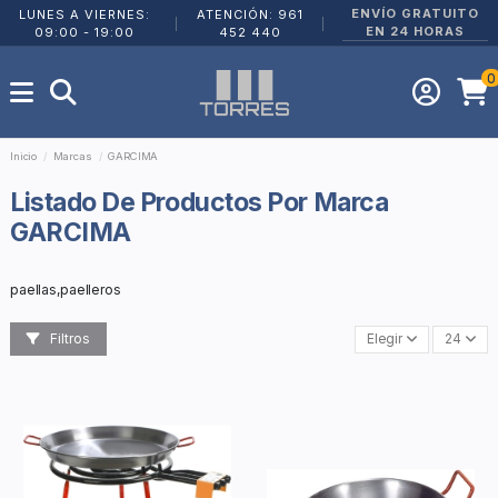
ENVÍO GRATUITO
LUNES A VIERNES:
ATENCIÓN: 961
|
|
EN 24 HORAS
09:00 - 19:00
452 440
0
Inicio
Marcas
GARCIMA
Listado De Productos Por Marca
GARCIMA
paellas,paelleros
Filtros
Elegir
24