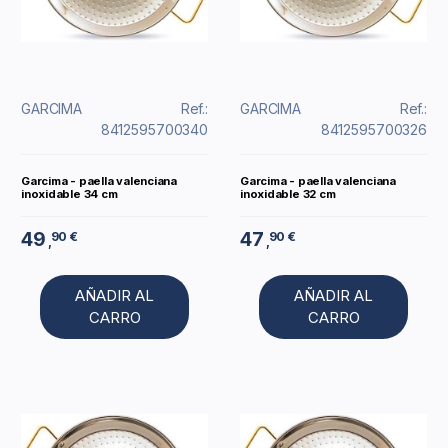
GARCIMA
Ref.:
GARCIMA
Ref.:
8412595700340
8412595700326
Garcima - paella valenciana
Garcima - paella valenciana
inoxidable 34 cm
inoxidable 32 cm
49
47
90 €
90 €
,
,
AÑADIR AL
AÑADIR AL
CARRO
CARRO