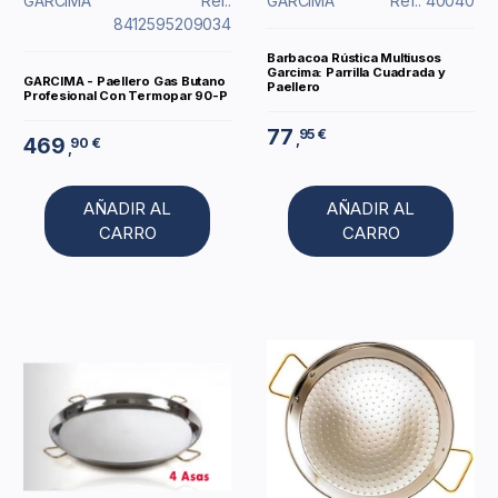
GARCIMA
Ref.:
GARCIMA
Ref.: 40040
8412595209034
Barbacoa Rústica Multiusos
Garcima: Parrilla Cuadrada y
GARCIMA - Paellero Gas Butano
Paellero
Profesional Con Termopar 90-P
77
95 €
,
469
90 €
,
AÑADIR AL
AÑADIR AL
CARRO
CARRO