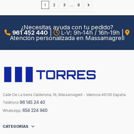
1
2
3
…
9
¿Necesitas ayuda con tu pedido?
961 452 440
|
L-V: 9h-14h / 16h-19h
|
Atención personalizada en Massamagrell
Calle De La Serra Calderona, 16, Massamagrell - Valencia 46130 España.
96 145 24 40
Teléfono
654 224 940
WhatsApp:
CATEGORÍAS