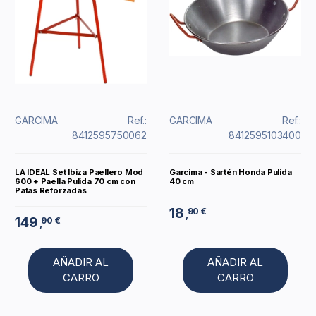
GARCIMA
Ref.:
GARCIMA
Ref.:
8412595750062
8412595103400
LA IDEAL Set Ibiza Paellero Mod
Garcima - Sartén Honda Pulida
600 + Paella Pulida 70 cm con
40 cm
Patas Reforzadas
18
90 €
,
149
90 €
,
AÑADIR AL
AÑADIR AL
CARRO
CARRO