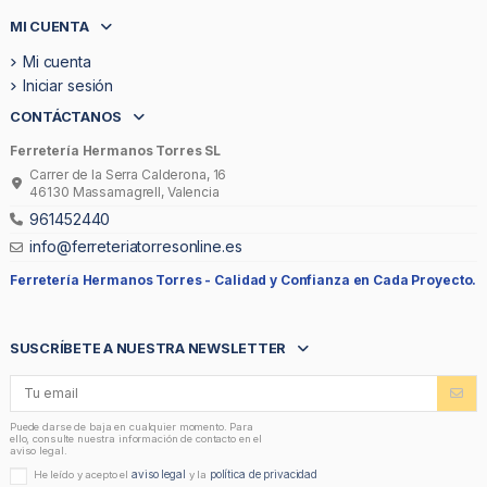
MI CUENTA
Mi cuenta
Iniciar sesión
CONTÁCTANOS
Ferretería Hermanos Torres SL
Carrer de la Serra Calderona, 16
46130 Massamagrell, Valencia
961452440
info@ferreteriatorresonline.es
Ferretería Hermanos Torres -
Calidad y Confianza en Cada Proyecto.
SUSCRÍBETE A NUESTRA NEWSLETTER
Puede darse de baja en cualquier momento. Para
ello, consulte nuestra información de contacto en el
aviso legal.
aviso legal
política de privacidad
He leído y acepto el
y la