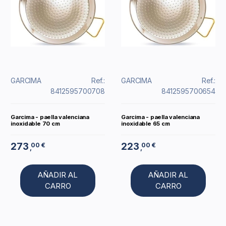
GARCIMA
Ref.:
GARCIMA
Ref.:
8412595700708
8412595700654
Garcima - paella valenciana
Garcima - paella valenciana
inoxidable 70 cm
inoxidable 65 cm
273
223
00 €
00 €
,
,
AÑADIR AL
AÑADIR AL
CARRO
CARRO