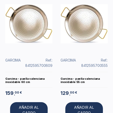
GARCIMA
Ref.:
GARCIMA
Ref.:
8412595700609
8412595700555
Garcima - paella valenciana
Garcima - paella valenciana
inoxidable 60 cm
inoxidable 55 cm
159
129
00 €
00 €
,
,
AÑADIR AL
AÑADIR AL
CARRO
CARRO