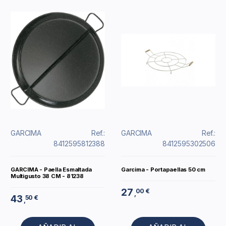
GARCIMA
Ref.:
GARCIMA
Ref.:
8412595812388
8412595302506
GARCIMA - Paella Esmaltada
Garcima - Portapaellas 50 cm
Multigusto 38 CM - 81238
27
00 €
,
43
50 €
,