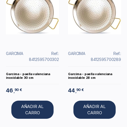
GARCIMA
Ref.:
GARCIMA
Ref.:
8412595700302
8412595700289
Garcima - paella valenciana
Garcima - paella valenciana
inoxidable 30 cm
inoxidable 28 cm
46
44
90 €
90 €
,
,
AÑADIR AL
AÑADIR AL
CARRO
CARRO