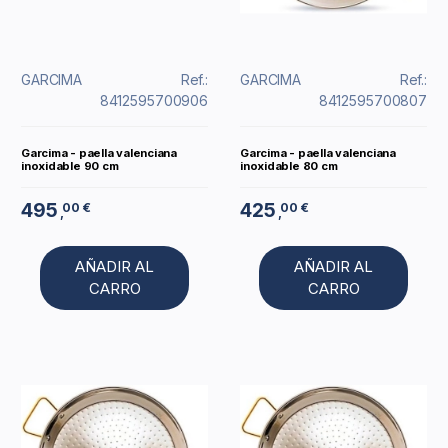
GARCIMA
Ref.:
GARCIMA
Ref.:
8412595700906
8412595700807
Garcima - paella valenciana
Garcima - paella valenciana
inoxidable 90 cm
inoxidable 80 cm
495
425
00 €
00 €
,
,
AÑADIR AL
AÑADIR AL
CARRO
CARRO