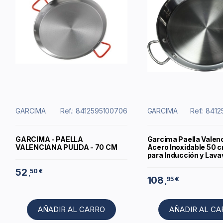
GARCIMA
Ref.: 8412595100706
GARCIMA
Ref.: 841
GARCIMA - PAELLA
Garcima Paella Valen
VALENCIANA PULIDA - 70 CM
Acero Inoxidable 50 c
para Inducción y Lavav
52
50 €
,
108
95 €
,
AÑADIR AL CARRO
AÑADIR AL C