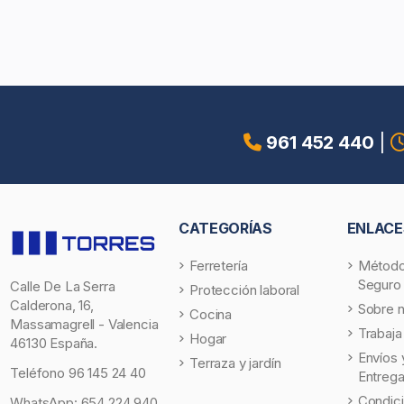
961 452 440
|
CATEGORÍAS
ENLACE
Ferretería
Método
Seguro
Calle De La Serra
Protección laboral
Calderona, 16,
Sobre 
Cocina
Massamagrell - Valencia
Trabaja
Hogar
46130 España.
Envíos 
Terraza y jardín
Teléfono
96 145 24 40
Entreg
Condic
WhatsApp:
654 224 940