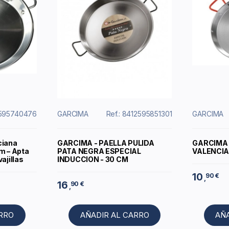
2595740476
GARCIMA
Ref.: 8412595851301
GARCIMA
ciana
GARCIMA - PAELLA PULIDA
GARCIMA 
m – Apta
PATA NEGRA ESPECIAL
VALENCIA
ajillas
INDUCCION - 30 CM
10
90 €
,
16
90 €
,
ARRO
AÑADIR AL CARRO
AÑ