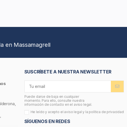
da en Massamagrell
SUSCRÍBETE A NUESTRA NEWSLETTER
nos
Puede darse de baja en cualquier
momento. Para ello, consulte nuestra
alderona,
información de contacto en el aviso legal.
He leído y acepto el
aviso legal
y la
política de privacidad
,
SÍGUENOS EN REDES