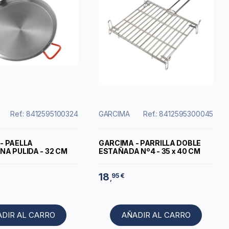
Ref.: 8412595100324
GARCIMA
Ref.: 8412595300045
- PAELLA
GARCIMA - PARRILLA DOBLE
NA PULIDA - 32 CM
ESTAÑADA Nº4 - 35 x 40 CM
18
95 €
,
ADIR AL CARRO
AÑADIR AL CARRO