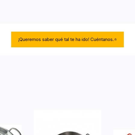
¡Queremos saber qué tal te ha ido! Cuéntanos.⭐