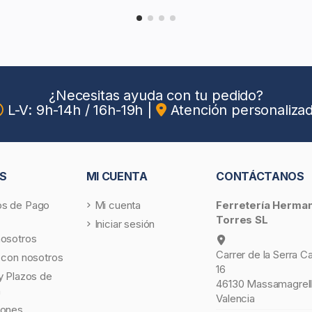
¿Necesitas ayuda con tu pedido?
L-V: 9h-14h / 16h-19h
|
Atención personaliza
S
MI CUENTA
CONTÁCTANOS
s de Pago
Mi cuenta
Ferretería Herma
Torres SL
Iniciar sesión
nosotros
Carrer de la Serra C
 con nosotros
16
y Plazos de
46130 Massamagrell
a
Valencia
iones