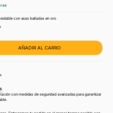
oras
noxidable con asas bañadas en oro
o
AÑADIR AL CARRO
a
d.
mación con medidas de seguridad avanzadas para garantizar
able.