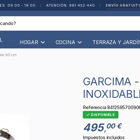
ENVÍO GRATUIT
ES: 09:00 - 19:00
|
ATENCIÓN: 961 452 440
|
L
HOGAR
COCINA
TERRAZA Y JARD
ble 90 cm
GARCIMA - PAELLA VALENCIANA
INOXIDABL
Referencia
841259570090
DISPONIBLE
495
00 €
,
Impuestos incluidos