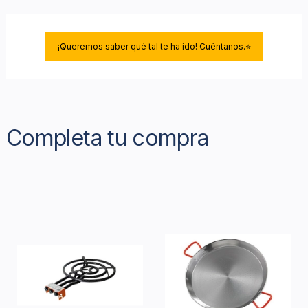
¡Queremos saber qué tal te ha ido! Cuéntanos.⭐
Completa tu compra