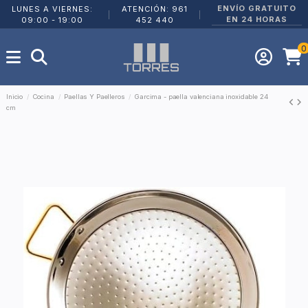
ENVÍO GRATUITO
LUNES A VIERNES:
ATENCIÓN: 961
|
|
EN 24 HORAS
09:00 - 19:00
452 440
0
Inicio
Cocina
Paellas Y Paelleros
Garcima - paella valenciana inoxidable 24
cm