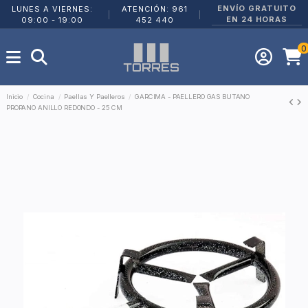
ENVÍO GRATUITO
LUNES A VIERNES:
ATENCIÓN: 961
|
|
EN 24 HORAS
09:00 - 19:00
452 440
0
Inicio
Cocina
Paellas Y Paelleros
GARCIMA - PAELLERO GAS BUTANO
PROPANO ANILLO REDONDO - 25 CM