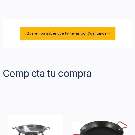
¡Queremos saber qué tal te ha ido! Cuéntanos.⭐
Completa tu compra