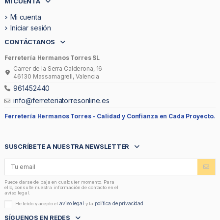
MI CUENTA
Mi cuenta
Iniciar sesión
CONTÁCTANOS
Ferretería Hermanos Torres SL
Carrer de la Serra Calderona, 16
46130 Massamagrell, Valencia
961452440
info@ferreteriatorresonline.es
Ferretería Hermanos Torres -
Calidad y Confianza en Cada Proyecto.
SUSCRÍBETE A NUESTRA NEWSLETTER
Puede darse de baja en cualquier momento. Para
ello, consulte nuestra información de contacto en el
aviso legal.
aviso legal
política de privacidad
He leído y acepto el
y la
SÍGUENOS EN REDES