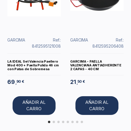
GARCIMA
Ref.:
GARCIMA
Ref.:
8412595121008
8412595206408
LA IDEAL Set Valencia Paellero
GARCIMA - PAELLA
Mod 400 + Paella Pulida 46 cm
VALENCIANA ANTIADHERENTE
con Patas de Sobremesa
2 CAPAS - 40 CM
69
21
90 €
50 €
,
,
AÑADIR AL
AÑADIR AL
CARRO
CARRO