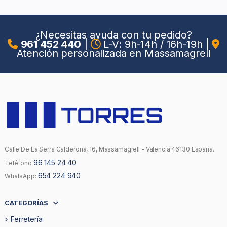
¿Necesitas ayuda con tu pedido?
961 452 440
|
L-V: 9h-14h / 16h-19h
|
Atención personalizada en Massamagrell
Calle De La Serra Calderona, 16, Massamagrell - Valencia 46130 España.
96 145 24 40
Teléfono
654 224 940
WhatsApp:
CATEGORÍAS
Ferretería