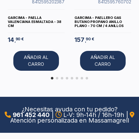
8412595202387
8412595760702
GARCIMA - PAELLA
GARCIMA - PAELLERO GAS
VALENCIANA ESMALTADA - 38
BUTANO PROPANO ANILLO
CM
PLANO - 70 CM / 4 ANILLOS
14
157
90 €
90 €
,
,
AÑADIR AL
AÑADIR AL
CARRO
CARRO
¿Necesitas ayuda con tu pedido?
961 452 440
|
L-V: 9h-14h / 16h-19h
|
Atención personalizada en Massamagrell