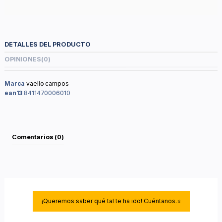
DETALLES DEL PRODUCTO
OPINIONES
(0)
Marca
vaello campos
ean13
8411470006010
Comentarios (0)
¡Queremos saber qué tal te ha ido! Cuéntanos.⭐