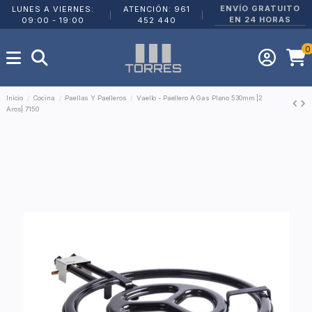
ENVÍO GRATUITO
LUNES A VIERNES:
ATENCIÓN: 961
|
|
EN 24 HORAS
09:00 - 19:00
452 440
0
Inicio
Cocina
Paellas Y Paelleros
Vaello - Paellero A Gas Plano 530mm |2
Aros| 7150