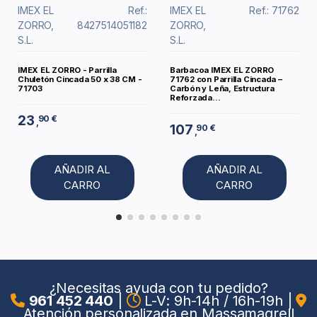
IMEX EL
Ref.:
IMEX EL
Ref.: 71762
ZORRO,
8427514051182
ZORRO,
S.L.
S.L.
IMEX EL ZORRO - Parrilla
Barbacoa IMEX EL ZORRO
Chuletón Cincada 50 x 38 CM -
71762 con Parrilla Cincada –
71703
Carbón y Leña, Estructura
Reforzada...
23
90 €
,
107
90 €
,
AÑADIR AL
AÑADIR AL
CARRO
CARRO
¿Necesitas ayuda con tu pedido?
961 452 440
|
L-V: 9h-14h / 16h-19h
|
Atención personalizada en Massamagrell