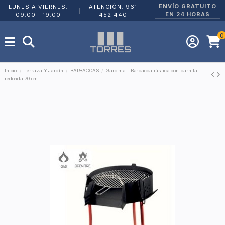
ENVÍO GRATUITO
LUNES A VIERNES:
ATENCIÓN: 961
|
|
EN 24 HORAS
09:00 - 19:00
452 440
0
Inicio
Terraza Y Jardín
BARBACOAS
Garcima - Barbacoa rústica con parrilla
redonda 70 cm