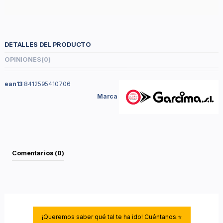
DETALLES DEL PRODUCTO
OPINIONES
(0)
ean13
8412595410706
Marca
Comentarios (0)
¡Queremos saber qué tal te ha ido! Cuéntanos.⭐