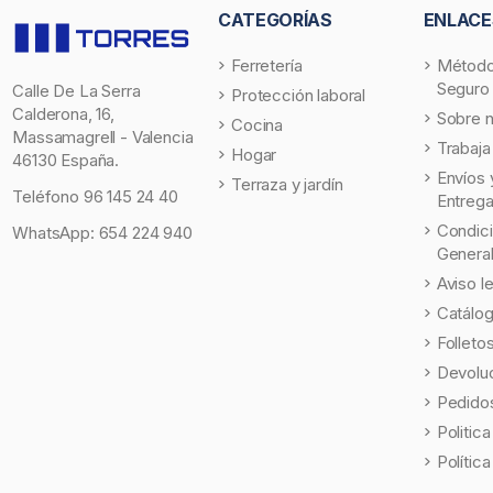
CATEGORÍAS
ENLACE
Ferretería
Método
Seguro
Calle De La Serra
Protección laboral
Calderona, 16,
Sobre 
Cocina
Massamagrell - Valencia
Trabaja
Hogar
46130 España.
Envíos 
Terraza y jardín
Teléfono
96 145 24 40
Entreg
Condic
WhatsApp:
654 224 940
Genera
Aviso l
Catálo
Folleto
Devolu
Pedidos
Politic
Polític