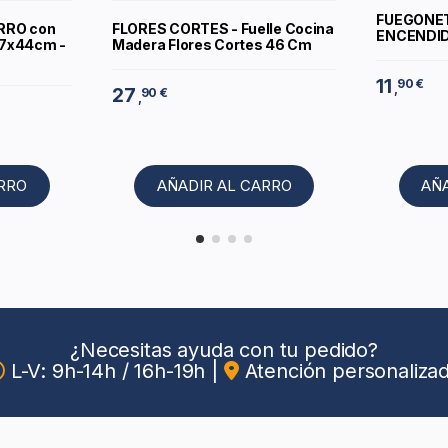
FUEGONET
RRO con
FLORES CORTES - Fuelle Cocina
ENCENDIDO
x37x44cm -
Madera Flores Cortes 46 Cm
11
90 €
,
27
90 €
,
ARRO
AÑADIR AL CARRO
AÑ
¿Necesitas ayuda con tu pedido?
L-V: 9h-14h / 16h-19h
|
Atención personaliza