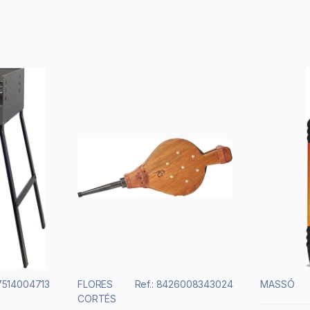
27514004713
FLORES
Ref.: 8426008343024
MASSÓ
CORTÉS