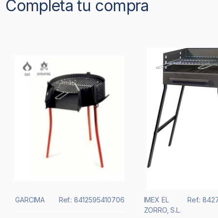
Completa tu compra
GARCIMA
Ref.: 8412595410706
IMEX EL
Ref.: 84
ZORRO, S.L.