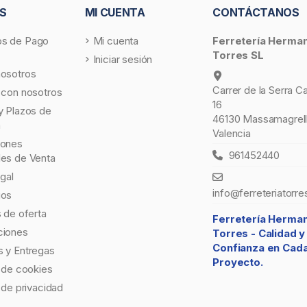
S
MI CUENTA
CONTÁCTANOS
s de Pago
Mi cuenta
Ferretería Herma
Torres SL
Iniciar sesión
nosotros
Carrer de la Serra C
 con nosotros
16
y Plazos de
46130 Massamagrell
a
Valencia
iones
961452440
les de Venta
egal
info@ferreteriatorre
gos
s de oferta
Ferretería Herma
ciones
Torres -
Calidad y
Confianza en Cad
 y Entregas
Proyecto.
a de cookies
a de privacidad