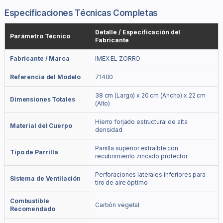
Especificaciones Técnicas Completas
Detalle / Especificación del
Parámetro Técnico
Fabricante
Fabricante / Marca
IMEX EL ZORRO
Referencia del Modelo
71400
38 cm (Largo) x 20 cm (Ancho) x 22 cm
Dimensiones Totales
(Alto)
Hierro forjado estructural de alta
Material del Cuerpo
densidad
Parrilla superior extraíble con
Tipo de Parrilla
recubrimiento zincado protector
Perforaciones laterales inferiores para
Sistema de Ventilación
tiro de aire óptimo
Combustible
Carbón vegetal
Recomendado