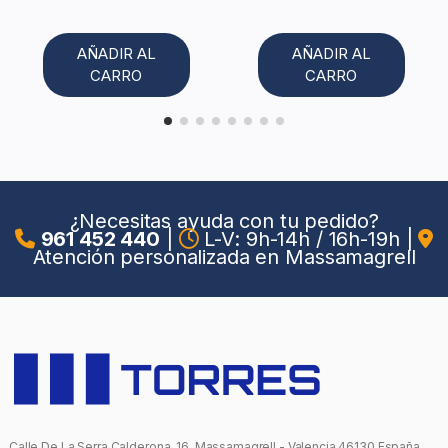
AÑADIR AL
AÑADIR AL
CARRO
CARRO
¿Necesitas ayuda con tu pedido?
961 452 440
|
L-V: 9h-14h / 16h-19h
|
Atención personalizada en Massamagrell
Calle De La Serra Calderona, 16, Massamagrell - Valencia 46130 España.