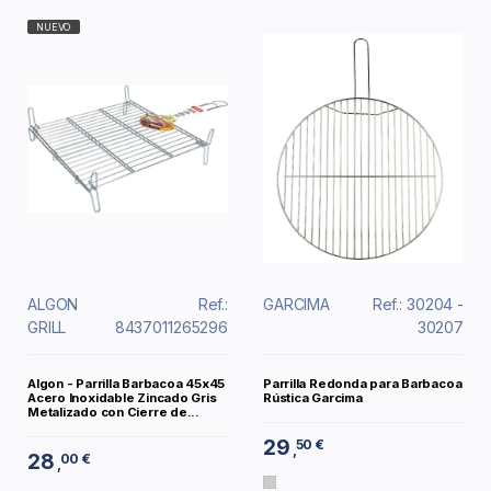
NUEVO
ALGON
Ref.:
GARCIMA
Ref.: 30204 -
GRILL
8437011265296
30207
Algon - Parrilla Barbacoa 45x45
Parrilla Redonda para Barbacoa
Acero Inoxidable Zincado Gris
Rústica Garcima
Metalizado con Cierre de...
29
50 €
,
28
00 €
,