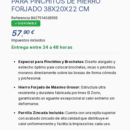
PARA PINCHITOS DE HIERRO
FORJADO 38X20X22 CM
Referencia
8427514026555
DISPONIBLE
57
90 €
,
Impuestos incluidos
Entrega entre 24 a 48 horas
Especial para Pinchitos y Brochetas:
Diseño alargado y
estrecho óptimo para colocar brochetas, incas o pinchitos
morunos directamente sobre las brasas de forma cómoda
y profesional.
Hierro Forjado de Máximo Grosor:
Estructura ultra
resistente y duradera fabricada por Imex El Zorro,
garantizando un aguante excepcional al calor extremo sin
deformarse.
Parrilla Zincada Incluida:
Cuenta con una rejilla superior
con acabado zincado de alta calidad que distribuye el
calor uniformemente y facilita la limpieza tras cada uso.