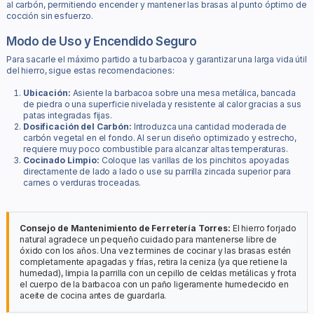
al carbón, permitiendo encender y mantener las brasas al punto óptimo de
cocción sin esfuerzo.
Modo de Uso y Encendido Seguro
Para sacarle el máximo partido a tu barbacoa y garantizar una larga vida útil
del hierro, sigue estas recomendaciones:
Ubicación:
Asiente la barbacoa sobre una mesa metálica, bancada
de piedra o una superficie nivelada y resistente al calor gracias a sus
patas integradas fijas.
Dosificación del Carbón:
Introduzca una cantidad moderada de
carbón vegetal en el fondo. Al ser un diseño optimizado y estrecho,
requiere muy poco combustible para alcanzar altas temperaturas.
Cocinado Limpio:
Coloque las varillas de los pinchitos apoyadas
directamente de lado a lado o use su parrilla zincada superior para
carnes o verduras troceadas.
Consejo de Mantenimiento de Ferretería Torres:
El hierro forjado
natural agradece un pequeño cuidado para mantenerse libre de
óxido con los años. Una vez termines de cocinar y las brasas estén
completamente apagadas y frías, retira la ceniza (ya que retiene la
humedad), limpia la parrilla con un cepillo de celdas metálicas y frota
el cuerpo de la barbacoa con un paño ligeramente humedecido en
aceite de cocina antes de guardarla.