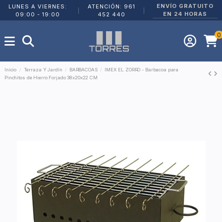
ENVÍO GRATUITO
LUNES A VIERNES:
ATENCIÓN: 961
|
|
EN 24 HORAS
09:00 - 19:00
452 440
0
Inicio
Terraza Y Jardín
BARBACOAS
IMEX EL ZORRO - Barbacoa para
Pinchitos de Hierro Forjado 38x20x22 CM