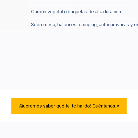
Carbón vegetal o briquetas de alta duración
Sobremesa, balcones, camping, autocaravanas y ex
¡Queremos saber qué tal te ha ido! Cuéntanos.⭐