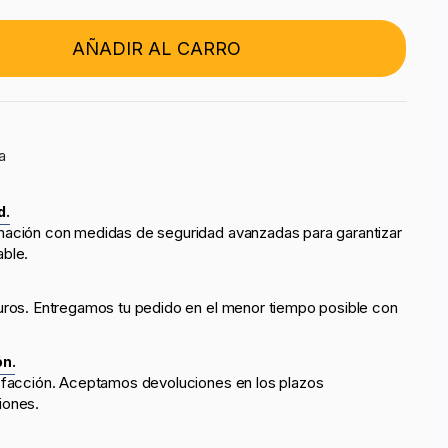
AÑADIR AL CARRO
a
d.
mación con medidas de seguridad avanzadas para garantizar
able.
uros. Entregamos tu pedido en el menor tiempo posible con
ón.
sfacción. Aceptamos devoluciones en los plazos
iones.