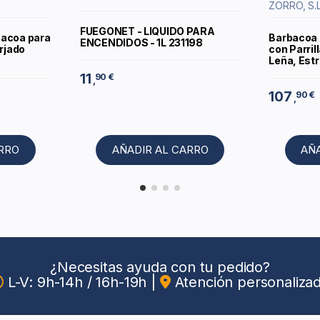
ZORRO, S.L
FUEGONET - LIQUIDO PARA
bacoa para
Barbacoa
ENCENDIDOS - 1L 231198
orjado
con Parril
Leña, Estr
11
90 €
,
107
90 €
,
ARRO
AÑADIR AL CARRO
AÑ
¿Necesitas ayuda con tu pedido?
L-V: 9h-14h / 16h-19h
|
Atención personaliza