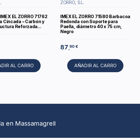
.
ZORRO, S.L.
 IMEX EL ZORRO 71762
IMEX EL ZORRO 71580 Barbacoa
la Cincada – Carbón y
Redonda con Soporte para
uctura Reforzada...
Paella, diámetro 40 x 75 cm,
Negro
87
90 €
,
ADIR AL CARRO
AÑADIR AL CARRO
da en Massamagrell