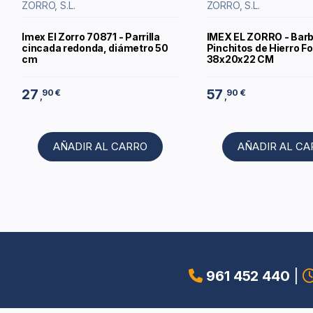
ZORRO, S.L.
ZORRO, S.L.
Imex El Zorro 70871 - Parrilla
IMEX EL ZORRO - Bar
cincada redonda, diámetro 50
Pinchitos de Hierro F
cm
38x20x22 CM
27
57
90 €
90 €
,
,
AÑADIR AL CARRO
AÑADIR AL C
961 452 440
|