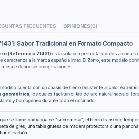
EGUNTAS FRECUENTES
OPINIONES
(0)
 71431: Sabor Tradicional en Formato Compacto
rro (Referencia 71431)
es la solución perfecta para los amantes
ue caracteriza a la marca española Imex El Zorro, este modelo comb
er mesa exterior sin complicaciones.
modelo cuenta con un chasis de hierro resistente al calor extremo
ón geométrica
, los cuales facilitan el tiro de aire natural hacia el 
tante y homogénea durante todo el cocinado.
ue se llame barbacoa de "sobremesa", el hierro transmite tempera
eta de gres, una tabla gruesa de madera protectora o una plancha r
har el carbón.