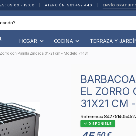
ENVÍO GRATUIT
ES: 09:00 - 19:00
|
ATENCIÓN: 961 452 440
|
L
HOGAR
COCINA
TERRAZA Y JARD
orro con Parrilla Zincada 31x21 cm - Modelo 71431
BARBACOA DE SOBREMESA IMEX
EL ZORRO 
31X21 CM 
Referencia
842751405452
DISPONIBLE
45
50 €