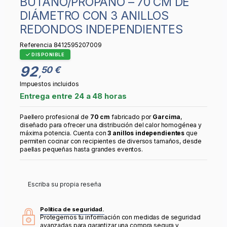
BUTANO/PROPANO – 70 CM DE
DIÁMETRO CON 3 ANILLOS
REDONDOS INDEPENDIENTES
Referencia
8412595207009
DISPONIBLE
92
50 €
,
Impuestos incluidos
Entrega entre 24 a 48 horas
Paellero profesional de
70 cm
fabricado por
Garcima
,
diseñado para ofrecer una distribución del calor homogénea y
máxima potencia. Cuenta con
3 anillos independientes
que
permiten cocinar con recipientes de diversos tamaños, desde
paellas pequeñas hasta grandes eventos.
Escriba su propia reseña
Política de seguridad.
Protegemos tu información con medidas de seguridad
avanzadas para garantizar una compra segura y