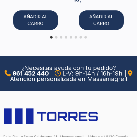
,
AÑADIR AL
AÑADIR AL
CARRO
CARRO
¿Necesitas ayuda con tu pedido?
961 452 440
|
L-V: 9h-14h / 16h-19h
|
Atención personalizada en Massamagrell
Calle De La Serra Calderona, 16, Massamagrell - Valencia 46130 España.