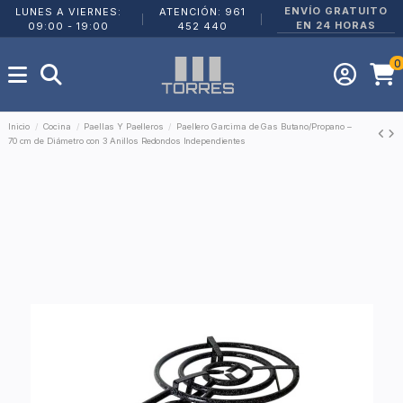
ENVÍO GRATUITO
LUNES A VIERNES:
ATENCIÓN: 961
|
|
EN 24 HORAS
09:00 - 19:00
452 440
0
Inicio
Cocina
Paellas Y Paelleros
Paellero Garcima de Gas Butano/Propano –
70 cm de Diámetro con 3 Anillos Redondos Independientes