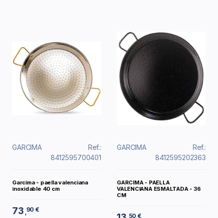
GARCIMA
Ref.:
GARCIMA
Ref.:
8412595700401
8412595202363
Garcima - paella valenciana
GARCIMA - PAELLA
inoxidable 40 cm
VALENCIANA ESMALTADA - 36
CM
73
90 €
,
13
50 €