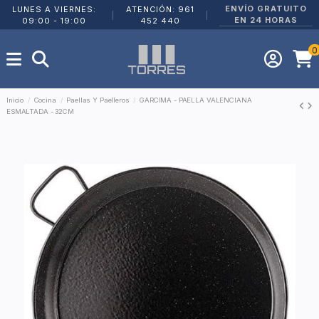
ENVÍO GRATUITO
LUNES A VIERNES:
ATENCIÓN: 961
|
|
EN 24 HORAS
09:00 - 19:00
452 440
0
Inicio
Cocina
Paellas Y Paelleros
GARCIMA - PAELLA VALENCIANA
ESMALTADA - 32CM