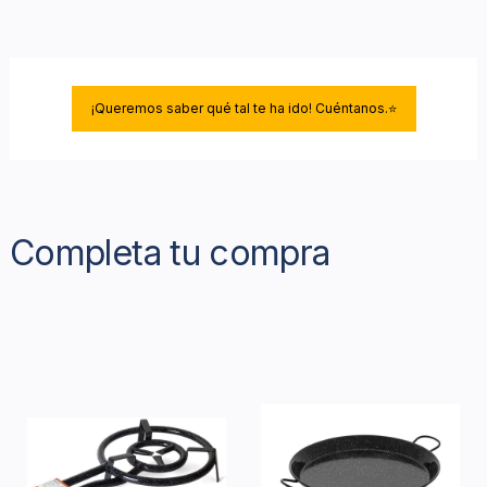
¡Queremos saber qué tal te ha ido! Cuéntanos.⭐
Completa tu compra