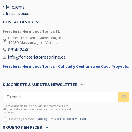
Mi cuenta
Iniciar sesión
CONTÁCTANOS
Ferretería Hermanos Torres SL
Carrer de la Serra Calderona, 16
46130 Massamagrell, Valencia
961452440
info@ferreteriatorresonline.es
Ferretería Hermanos Torres -
Calidad y Confianza en Cada Proyecto.
SUSCRÍBETE A NUESTRA NEWSLETTER
Puede darse de baja en cualquier momento. Para
ello, consulte nuestra información de contacto en el
aviso legal.
aviso legal
política de privacidad
He leído y acepto el
y la
SÍGUENOS EN REDES