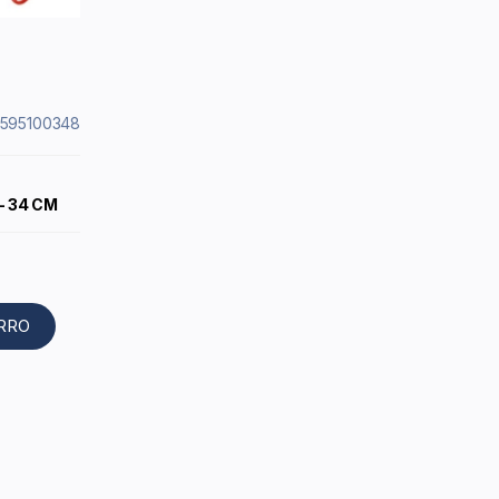
12595100348
- 34 CM
ARRO