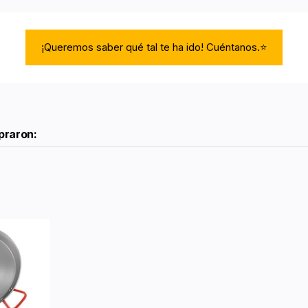
¡Queremos saber qué tal te ha ido! Cuéntanos.⭐
praron: