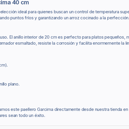
rcima 40 cm
 elección ideal para quienes buscan un control de temperatura super
itando puntos fríos y garantizando un arroz cocinado a la perfección
so. El anillo interior de 20 cm es perfecto para platos pequeños, mi
emador esmaltado, resiste la corrosión y facilita enormemente la lim
cm).
llo plano.
iamos este paellero Garcima directamente desde nuestra tienda e
ares sean todo un éxito.