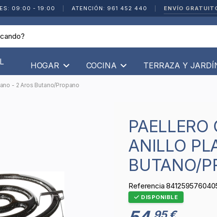
ENVÍO GRATUIT
ES: 09:00 - 19:00
|
ATENCIÓN: 961 452 440
|
L
HOGAR
COCINA
TERRAZA Y JARD
lano - 2 Aros Butano/Propano
PAELLERO GAS GARCIMA 40CM
ANILLO PL
BUTANO/P
Referencia
841259576040
DISPONIBLE
54
95 €