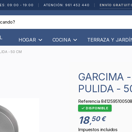
ENVÍO GRATUIT
ES: 09:00 - 19:00
|
ATENCIÓN: 961 452 440
|
L
HOGAR
COCINA
TERRAZA Y JARD
LIDA - 50 CM
GARCIMA - PAELLA VALENCIANA
PULIDA - 
Referencia
841259510050
DISPONIBLE
18
50 €
,
Impuestos incluidos