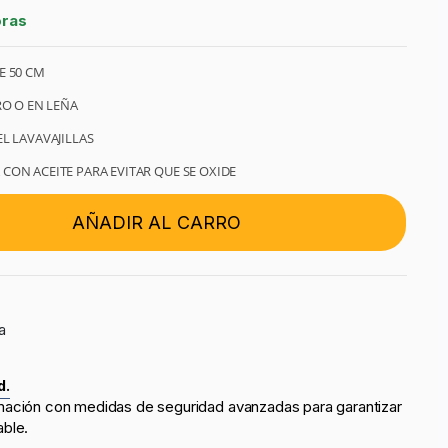
oras
E 50 CM
RO O EN LEÑA
L LAVAVAJILLAS
CON ACEITE PARA EVITAR QUE SE OXIDE
AÑADIR AL CARRO
a
d.
mación con medidas de seguridad avanzadas para garantizar
able.