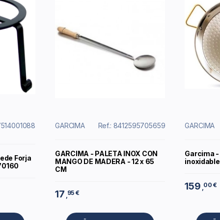
27514001088
GARCIMA
Ref.: 8412595705659
GARCIMA
GARCIMA - PALETA INOX CON
Garcima -
ede Forja
MANGO DE MADERA - 12 x 65
inoxidabl
 70160
CM
159
00 €
,
17
95 €
,