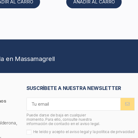
ADIR AL CARRO
AÑADIR AL CARRO
da en Massamagrell
SUSCRÍBETE A NUESTRA NEWSLETTER
nos
Puede darse de baja en cualquier
momento. Para ello, consulte nuestra
alderona,
información de contacto en el aviso legal.
He leído y acepto el
aviso legal
y la
política de privacidad
,