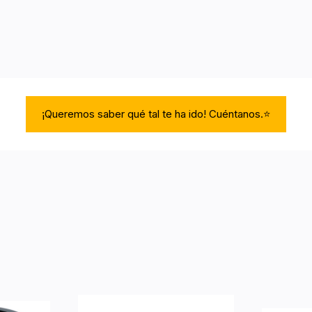
¡Queremos saber qué tal te ha ido! Cuéntanos.⭐