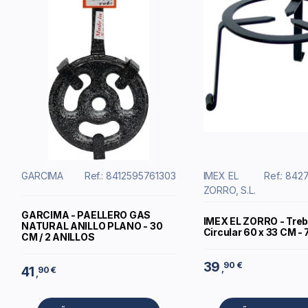
GARCIMA
Ref.: 8412595761303
IMEX EL
Ref.: 84
ZORRO, S.L.
GARCIMA - PAELLERO GAS
IMEX EL ZORRO - Treb
NATURAL ANILLO PLANO - 30
Circular 60 x 33 CM -
CM / 2 ANILLOS
39
90 €
,
41
90 €
,