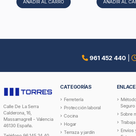
AÑADIR AL CARRO
AÑADIR AL C
961 452 440
|
CATEGORÍAS
ENLACE
Ferretería
Método
Seguro
Calle De La Serra
Protección laboral
Calderona, 16,
Sobre 
Cocina
Massamagrell - Valencia
Trabaja
Hogar
46130 España.
Envíos 
Terraza y jardín
Teléfono
96 145 24 40