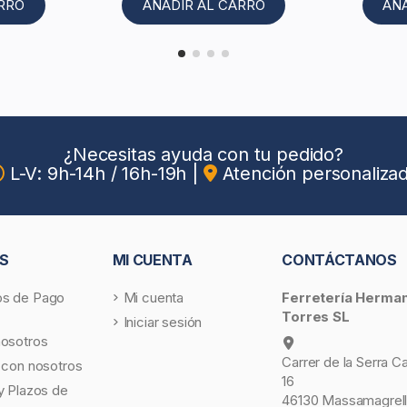
ARRO
AÑADIR AL CARRO
AÑ
¿Necesitas ayuda con tu pedido?
L-V: 9h-14h / 16h-19h
|
Atención personaliza
S
MI CUENTA
CONTÁCTANOS
s de Pago
Mi cuenta
Ferretería Herma
Torres SL
Iniciar sesión
nosotros
Carrer de la Serra C
 con nosotros
16
y Plazos de
46130 Massamagrell