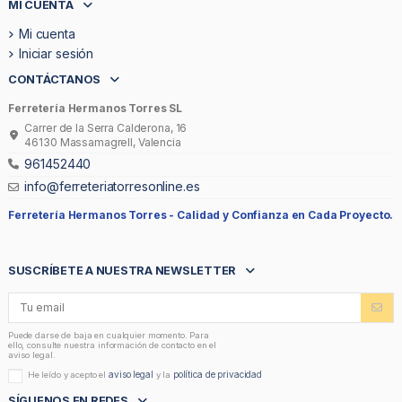
MI CUENTA
Mi cuenta
Iniciar sesión
CONTÁCTANOS
Ferretería Hermanos Torres SL
Carrer de la Serra Calderona, 16
46130 Massamagrell, Valencia
961452440
info@ferreteriatorresonline.es
Ferretería Hermanos Torres -
Calidad y Confianza en Cada Proyecto.
SUSCRÍBETE A NUESTRA NEWSLETTER
Puede darse de baja en cualquier momento. Para
ello, consulte nuestra información de contacto en el
aviso legal.
aviso legal
política de privacidad
He leído y acepto el
y la
SÍGUENOS EN REDES