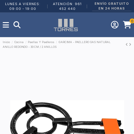
ENVÍO GRATUITO
LUNES A VIERNES:
ATENCIÓN: 961
|
|
EN 24 HORAS
09:00 - 19:00
452 440
0
Inicio
Cocina
Paellas Y Paelleros
GARCIMA - PAELLERO GAS NATURAL
ANILLO REDONDO - 30 CM / 2 ANILLOS