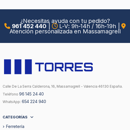
¿Necesitas ayuda con tu pedido?
961 452 440
|
L-V: 9h-14h / 16h-19h
|
Atención personalizada en Massamagrell
Calle De La Serra Calderona, 16, Massamagrell - Valencia 46130 España.
96 145 24 40
Teléfono
654 224 940
WhatsApp:
CATEGORÍAS
Ferretería