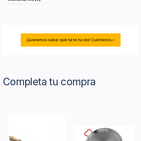
¡Queremos saber qué tal te ha ido! Cuéntanos.⭐
Completa tu compra