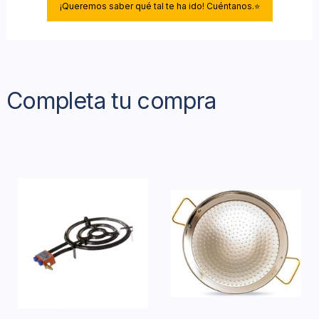
¡Queremos saber qué tal te ha ido! Cuéntanos.⭐
Completa tu compra