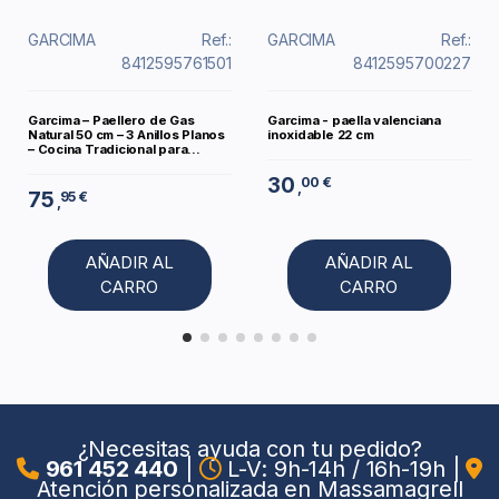
GARCIMA
Ref.:
GARCIMA
Ref.:
8412595761501
8412595700227
Garcima – Paellero de Gas
Garcima - paella valenciana
Natural 50 cm – 3 Anillos Planos
inoxidable 22 cm
– Cocina Tradicional para...
30
00 €
,
75
95 €
,
AÑADIR AL
AÑADIR AL
CARRO
CARRO
¿Necesitas ayuda con tu pedido?
961 452 440
|
L-V: 9h-14h / 16h-19h
|
Atención personalizada en Massamagrell