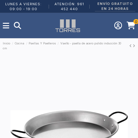
ENVÍO GRATUITO
LUNES A VIERNES:
ATENCIÓN: 961
|
|
EN 24 HORAS
09:00 - 19:00
452 440
0
Inicio
Cocina
Paellas Y Paelleros
Vaello - paella de acero pulido inducción 30
cm