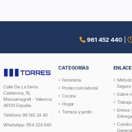
961 452 440
|
CATEGORÍAS
ENLACE
Ferretería
Método
Seguro
Calle De La Serra
Protección laboral
Calderona, 16,
Sobre 
Cocina
Massamagrell - Valencia
Trabaja
Hogar
46130 España.
Envíos 
Terraza y jardín
Teléfono
96 145 24 40
Entreg
Condic
WhatsApp:
654 224 940
Genera