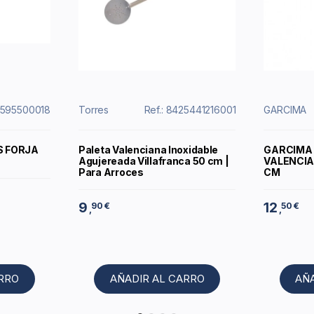
12595500018
Torres
Ref.: 8425441216001
GARCIMA
S FORJA
Paleta Valenciana Inoxidable
GARCIMA 
Agujereada Villafranca 50 cm |
VALENCIA
Para Arroces
CM
9
12
90 €
50 €
,
,
ARRO
AÑADIR AL CARRO
AÑ