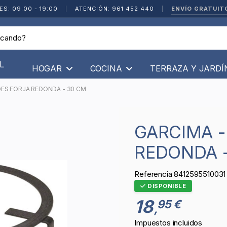
ENVÍO GRATUIT
ES: 09:00 - 19:00
|
ATENCIÓN: 961 452 440
|
L
HOGAR
COCINA
TERRAZA Y JARD
DES FORJA REDONDA - 30 CM
GARCIMA - TREBEDES FORJA
REDONDA -
Referencia
8412595510031
DISPONIBLE
18
95 €
,
Impuestos incluidos