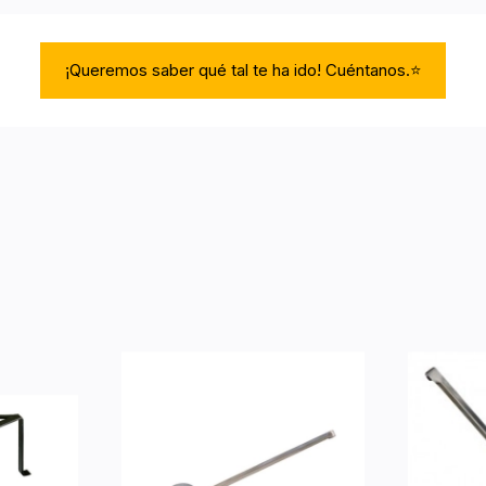
¡Queremos saber qué tal te ha ido! Cuéntanos.⭐