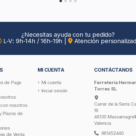
¿Necesitas ayuda con tu pedido?
L-V: 9h-14h / 16h-19h
|
Atención personaliza
S
MI CUENTA
CONTÁCTANOS
s de Pago
Mi cuenta
Ferretería Herma
Torres SL
Iniciar sesión
nosotros
Carrer de la Serra C
 con nosotros
16
y Plazos de
46130 Massamagrell
a
Valencia
iones
961452440
les de Venta