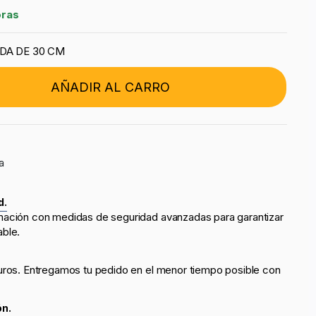
oras
DA DE 30 CM
AÑADIR AL CARRO
a
d.
mación con medidas de seguridad avanzadas para garantizar
able.
uros. Entregamos tu pedido en el menor tiempo posible con
ón.