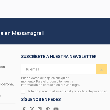
da en Massamagrell
SUSCRÍBETE A NUESTRA NEWSLETTER
nos
Puede darse de baja en cualquier
momento. Para ello, consulte nuestra
alderona,
información de contacto en el aviso legal.
He leído y acepto el
aviso legal
y la
política de privacidad
,
SÍGUENOS EN REDES