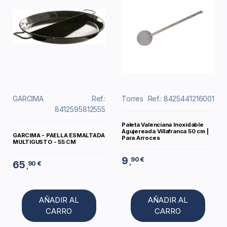
GARCIMA
Ref.:
Torres
Ref.: 8425441216001
8412595812555
Paleta Valenciana Inoxidable
Agujereada Villafranca 50 cm |
GARCIMA - PAELLA ESMALTADA
Para Arroces
MULTIGUSTO - 55 CM
9
90 €
,
65
90 €
,
AÑADIR AL
AÑADIR AL
CARRO
CARRO