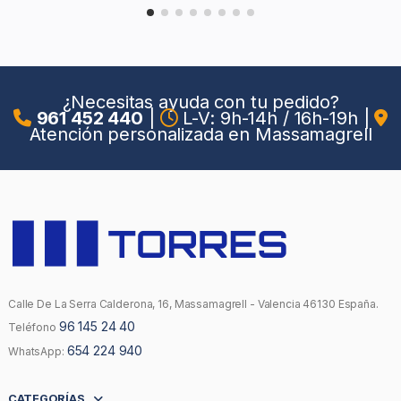
¿Necesitas ayuda con tu pedido?
961 452 440
|
L-V: 9h-14h / 16h-19h
|
Atención personalizada en Massamagrell
Calle De La Serra Calderona, 16, Massamagrell - Valencia 46130 España.
96 145 24 40
Teléfono
654 224 940
WhatsApp:
CATEGORÍAS