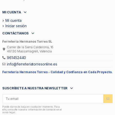
MI CUENTA
Mi cuenta
Iniciar sesión
CONTÁCTANOS
Ferretería Hermanos Torres SL
Carrer de la Serra Calderona, 16
46130 Massamagrell, Valencia
961452440
info@ferreteriatorresonline.es
Ferretería Hermanos Torres -
Calidad y Confianza en Cada Proyecto.
SUSCRÍBETE A NUESTRA NEWSLETTER
Puede darse de baja en cualquier momento. Para
ello, consulte nuestra información de contacto en el
aviso legal.