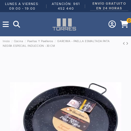
ENVÍO GRATUITO
LUNES A VIERNES:
ATENCIÓN: 961
|
|
EN 24 HORAS
09:00 - 19:00
452 440
0
Inicio
Cocina
Paellas Y Paelleros
GARCIMA - PAELLA ESMALTADA PATA
NEGRA ESPECIAL INDUCCION - 30 CM