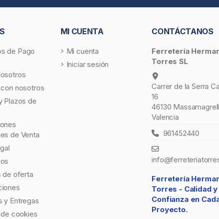
S
MI CUENTA
CONTÁCTANOS
s de Pago
Mi cuenta
Ferretería Herma
Torres SL
Iniciar sesión
nosotros
Carrer de la Serra C
 con nosotros
16
y Plazos de
46130 Massamagrell
a
Valencia
iones
961452440
les de Venta
egal
info@ferreteriatorre
gos
s de oferta
Ferretería Herma
ciones
Torres -
Calidad y
Confianza en Cad
 y Entregas
Proyecto.
a de cookies