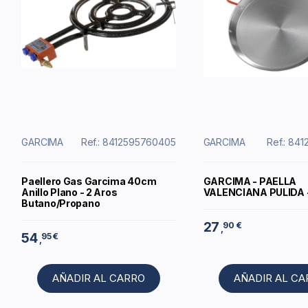
GARCIMA
Ref.: 8412595760405
GARCIMA
Ref.: 84
Paellero Gas Garcima 40cm
GARCIMA - PAELLA
Anillo Plano - 2 Aros
VALENCIANA PULIDA 
Butano/Propano
27
90 €
,
54
95 €
,
AÑADIR AL CARRO
AÑADIR AL C