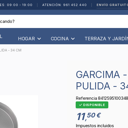
ENVÍO GRATUIT
ES: 09:00 - 19:00
|
ATENCIÓN: 961 452 440
|
L
HOGAR
COCINA
TERRAZA Y JARD
LIDA - 34 CM
GARCIMA - PAELLA VALENCIANA
PULIDA - 
Referencia
841259510034
DISPONIBLE
11
50 €
,
Impuestos incluidos