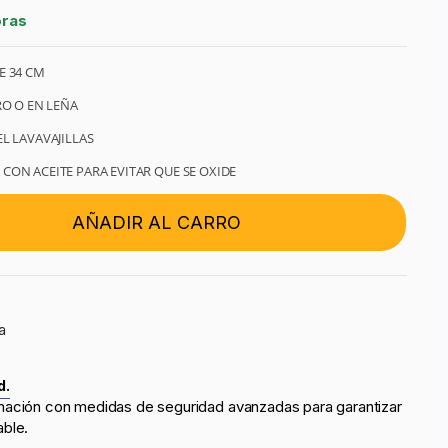
oras
E 34 CM
RO O EN LEÑA
L LAVAVAJILLAS
CON ACEITE PARA EVITAR QUE SE OXIDE
AÑADIR AL CARRO
a
d.
mación con medidas de seguridad avanzadas para garantizar
able.