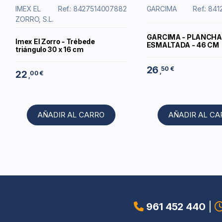
IMEX EL
Ref.: 8427514007882
GARCIMA
Ref.: 84
ZORRO, S.L.
GARCIMA - PLANCHA 
Imex El Zorro - Trébede
ESMALTADA - 46 CM
triángulo 30 x 16 cm
26
50 €
,
22
00 €
,
AÑADIR AL CARRO
AÑADIR AL C
961 452 440
|