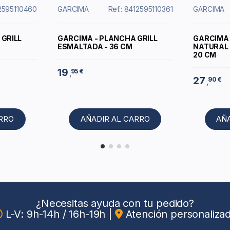
12595110460
GARCIMA
Ref.: 8412595110361
GARCIMA
GRILL
GARCIMA - PLANCHA GRILL
GARCIMA 
ESMALTADA - 36 CM
NATURAL 
20 CM
19
95 €
,
27
90 €
,
ARRO
AÑADIR AL CARRO
AÑ
¿Necesitas ayuda con tu pedido?
L-V: 9h-14h / 16h-19h
|
Atención personaliza