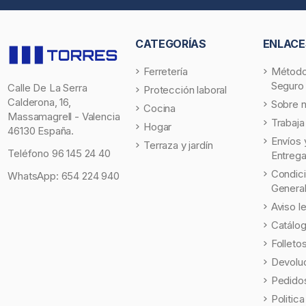
CATEGORÍAS
ENLACE
Ferretería
Método
Seguro
Calle De La Serra
Protección laboral
Calderona, 16,
Sobre 
Cocina
Massamagrell - Valencia
Trabaja
Hogar
46130 España.
Envíos 
Terraza y jardín
Teléfono
96 145 24 40
Entreg
Condic
WhatsApp:
654 224 940
Genera
Aviso l
Catálo
Folleto
Devolu
Pedidos
Politic