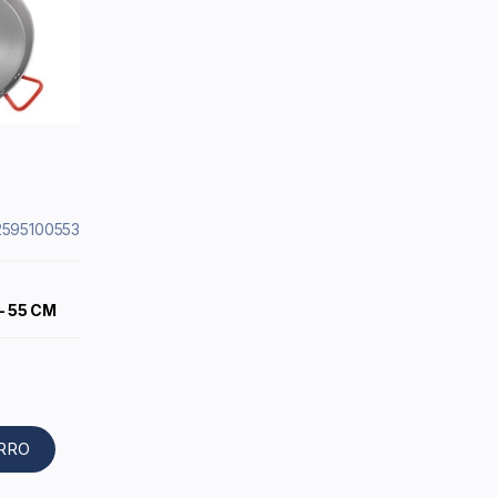
12595100553
- 55 CM
ARRO