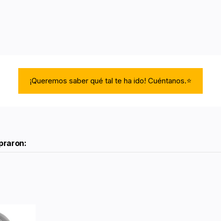
¡Queremos saber qué tal te ha ido! Cuéntanos.⭐
praron: