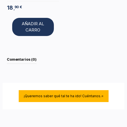
18
90 €
,
AÑADIR AL
CARRO
Comentarios (0)
¡Queremos saber qué tal te ha ido! Cuéntanos.⭐