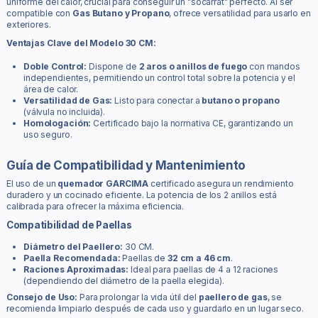
uniforme del calor, crucial para conseguir un "socarrat" perfecto. Al ser
compatible con
Gas Butano y Propano
, ofrece versatilidad para usarlo en
exteriores.
Ventajas Clave del Modelo 30 CM:
Doble Control:
Dispone de
2 aros o anillos de fuego
con mandos
independientes, permitiendo un control total sobre la potencia y el
área de calor.
Versatilidad de Gas:
Listo para conectar a
butano o propano
(válvula no incluida).
Homologación:
Certificado bajo la normativa CE, garantizando un
uso seguro.
Guía de Compatibilidad y Mantenimiento
El uso de un
quemador GARCIMA
certificado asegura un rendimiento
duradero y un cocinado eficiente. La potencia de los 2 anillos está
calibrada para ofrecer la máxima eficiencia.
Compatibilidad de Paellas
Diámetro del Paellero:
30 CM.
Paella Recomendada:
Paellas de
32 cm a 46 cm
.
Raciones Aproximadas:
Ideal para paellas de 4 a 12 raciones
(dependiendo del diámetro de la paella elegida).
Consejo de Uso:
Para prolongar la vida útil del
paellero de gas
, se
recomienda limpiarlo después de cada uso y guardarlo en un lugar seco.