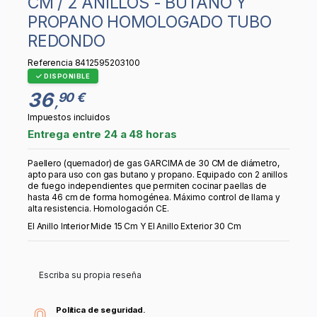
CM / 2 ANILLOS - BUTANO Y
PROPANO HOMOLOGADO TUBO
REDONDO
Referencia
8412595203100
DISPONIBLE
36
90 €
,
Impuestos incluidos
Entrega entre 24 a 48 horas
Paellero (quemador) de gas GARCIMA de 30 CM de diámetro,
apto para uso con gas butano y propano. Equipado con 2 anillos
de fuego independientes que permiten cocinar paellas de
hasta 46 cm de forma homogénea. Máximo control de llama y
alta resistencia. Homologación CE.
El Anillo Interior Mide 15 Cm Y El Anillo Exterior 30 Cm
Escriba su propia reseña
Política de seguridad.