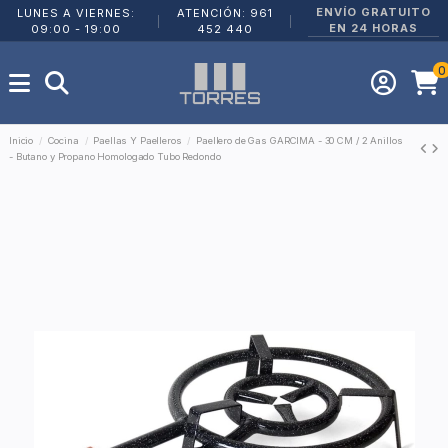
ENVÍO GRATUITO
LUNES A VIERNES:
ATENCIÓN: 961
|
|
EN 24 HORAS
09:00 - 19:00
452 440
0
Inicio
Cocina
Paellas Y Paelleros
Paellero de Gas GARCIMA - 30 CM / 2 Anillos
- Butano y Propano Homologado Tubo Redondo