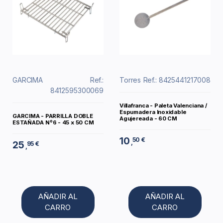
GARCIMA
Ref.:
Torres
Ref.: 8425441217008
8412595300069
Villafranca - Paleta Valenciana /
Espumadera Inoxidable
GARCIMA - PARRILLA DOBLE
Agujereada - 60 CM
ESTAÑADA Nº6 - 45 x 50 CM
10
50 €
,
25
95 €
,
AÑADIR AL
AÑADIR AL
CARRO
CARRO