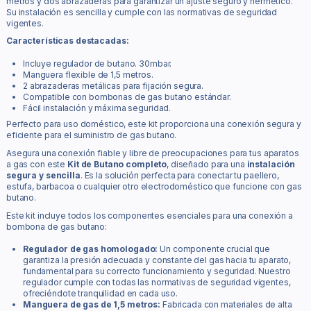
metros y dos abrazaderas para garantizar un ajuste seguro y hermético.
Su instalación es sencilla y cumple con las normativas de seguridad
vigentes.
Características destacadas:
Incluye regulador de butano. 30mbar.
Manguera flexible de 1,5 metros.
2 abrazaderas metálicas para fijación segura.
Compatible con bombonas de gas butano estándar.
Fácil instalación y máxima seguridad.
Perfecto para uso doméstico, este kit proporciona una conexión segura y
eficiente para el suministro de gas butano.
Asegura una conexión fiable y libre de preocupaciones para tus aparatos
a gas con este
Kit de Butano completo
, diseñado para una
instalación
segura y sencilla
. Es la solución perfecta para conectar tu paellero,
estufa, barbacoa o cualquier otro electrodoméstico que funcione con gas
butano.
Este kit incluye todos los componentes esenciales para una conexión a
bombona de gas butano:
Regulador de gas homologado:
Un componente crucial que
garantiza la presión adecuada y constante del gas hacia tu aparato,
fundamental para su correcto funcionamiento y seguridad. Nuestro
regulador cumple con todas las normativas de seguridad vigentes,
ofreciéndote tranquilidad en cada uso.
Manguera de gas de 1,5 metros:
Fabricada con materiales de alta