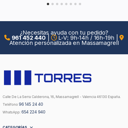
¿Necesitas ayuda con tu pedido?
961 452 440
|
L-V: 9h-14h / 16h-19h
|
Atención personalizada en Massamagrell
Calle De La Serra Calderona, 16, Massamagrell - Valencia 46130 España.
96 145 24 40
Teléfono
654 224 940
WhatsApp:
CATEGORÍAS