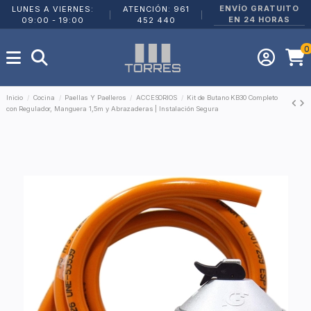
ENVÍO GRATUITO
LUNES A VIERNES:
ATENCIÓN: 961
|
|
EN 24 HORAS
09:00 - 19:00
452 440
0
Inicio
Cocina
Paellas Y Paelleros
ACCESORIOS
Kit de Butano KB30 Completo
con Regulador, Manguera 1,5m y Abrazaderas | Instalación Segura