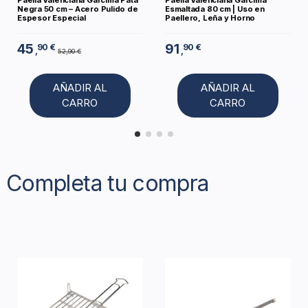
Paella Valenciana Garcima Pata
Paella Valenciana Garcima
Negra 50 cm – Acero Pulido de
Esmaltada 80 cm | Uso en
Espesor Especial
Paellero, Leña y Horno
45
91
90 €
90 €
,
,
52,90 €
AÑADIR AL
AÑADIR AL
CARRO
CARRO
Completa tu compra