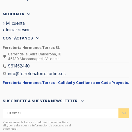
MI CUENTA
Mi cuenta
Iniciar sesión
CONTÁCTANOS
Ferretería Hermanos Torres SL
Carrer de la Serra Calderona, 16
46130 Massamagrell, Valencia
961452440
info@ferreteriatorresonline.es
Ferretería Hermanos Torres -
Calidad y Confianza en Cada Proyecto.
SUSCRÍBETE A NUESTRA NEWSLETTER
Puede darse de baja en cualquier momento. Para
ello, consulte nuestra información de contacto en el
aviso legal.