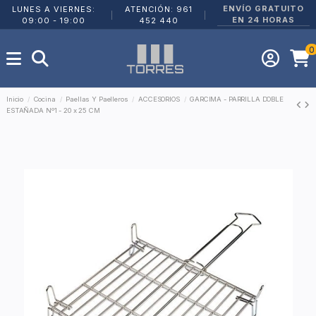
ENVÍO GRATUITO
LUNES A VIERNES:
ATENCIÓN: 961
|
|
EN 24 HORAS
09:00 - 19:00
452 440
0
Inicio
Cocina
Paellas Y Paelleros
ACCESORIOS
GARCIMA - PARRILLA DOBLE
ESTAÑADA Nº1 - 20 x 25 CM