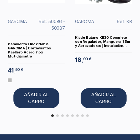
GARCIMA
Ref.: 50086 -
GARCIMA
Ref.: KB
50087
Kit de Butano KB30 Completo
con Regulador, Manguera 1,5m
Paravientos Inoxidable
y Abrazaderas | Instalación...
GARCIMA | Cortavientos
Paellero Acero Inox
Multidiámetro
18
90 €
,
41
50 €
,
AÑADIR AL
AÑADIR AL
CARRO
CARRO