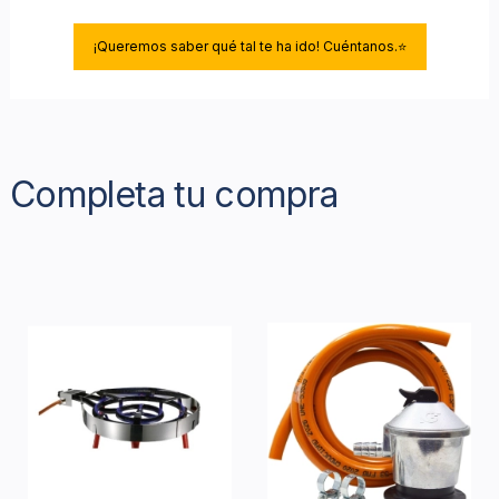
¡Queremos saber qué tal te ha ido! Cuéntanos.⭐
Completa tu compra