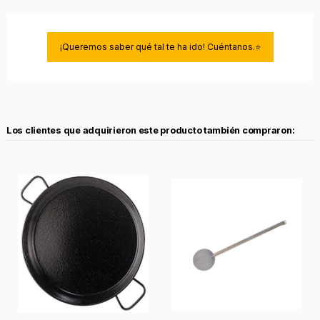
¡Queremos saber qué tal te ha ido! Cuéntanos.⭐
Los clientes que adquirieron este producto también compraron: