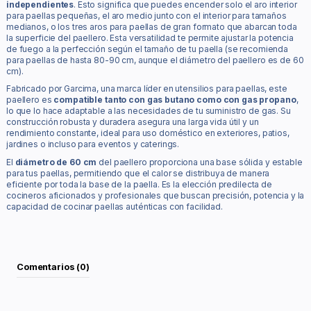
independientes
. Esto significa que puedes encender solo el aro interior
para paellas pequeñas, el aro medio junto con el interior para tamaños
medianos, o los tres aros para paellas de gran formato que abarcan toda
la superficie del paellero. Esta versatilidad te permite ajustar la potencia
de fuego a la perfección según el tamaño de tu paella (se recomienda
para paellas de hasta 80-90 cm, aunque el diámetro del paellero es de 60
cm).
Fabricado por Garcima, una marca líder en utensilios para paellas, este
paellero es
compatible tanto con gas butano como con gas propano
,
lo que lo hace adaptable a las necesidades de tu suministro de gas. Su
construcción robusta y duradera asegura una larga vida útil y un
rendimiento constante, ideal para uso doméstico en exteriores, patios,
jardines o incluso para eventos y caterings.
El
diámetro de 60 cm
del paellero proporciona una base sólida y estable
para tus paellas, permitiendo que el calor se distribuya de manera
eficiente por toda la base de la paella. Es la elección predilecta de
cocineros aficionados y profesionales que buscan precisión, potencia y la
capacidad de cocinar paellas auténticas con facilidad.
Comentarios (0)