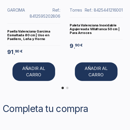
GARCIMA
Ref.:
Torres
Ref.: 8425441216001
8412595202806
Paleta Valenciana Inoxidable
Agujereada Villafranca 50 cm |
Paella Valenciana Garcima
Para Arroces
Esmaltada 80 cm | Uso en
Paellero, Leña y Horno
9
90 €
,
91
90 €
,
AÑADIR AL
AÑADIR AL
CARRO
CARRO
Completa tu compra