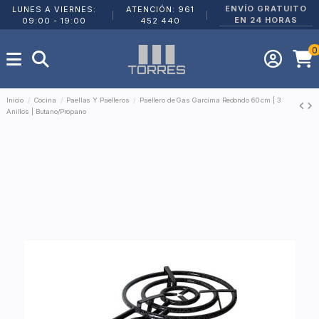
ENVÍO GRATUITO
LUNES A VIERNES:
ATENCIÓN: 961
|
|
EN 24 HORAS
09:00 - 19:00
452 440
0
Inicio
Cocina
Paellas Y Paelleros
Paellero de Gas Garcima Redondo 60 cm | 3
Anillos | Butano/Propano