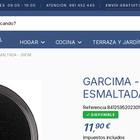
ENVÍO GRATUIT
ES: 09:00 - 19:00
|
ATENCIÓN: 961 452 440
|
L
HOGAR
COCINA
TERRAZA Y JARD
SMALTADA - 30CM
GARCIMA - PAELLA VALENCIANA
ESMALTAD
Referencia
8412595202301
DISPONIBLE
11
90 €
,
Impuestos incluidos