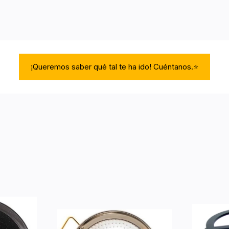
¡Queremos saber qué tal te ha ido! Cuéntanos.⭐