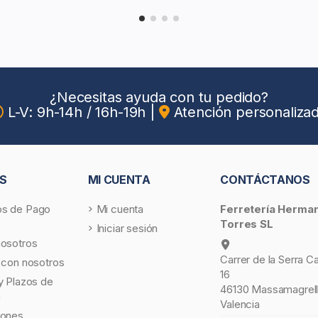
¿Necesitas ayuda con tu pedido?
L-V: 9h-14h / 16h-19h
|
Atención personaliza
S
MI CUENTA
CONTÁCTANOS
s de Pago
Mi cuenta
Ferretería Herma
Torres SL
Iniciar sesión
nosotros
Carrer de la Serra C
 con nosotros
16
y Plazos de
46130 Massamagrell
a
Valencia
iones