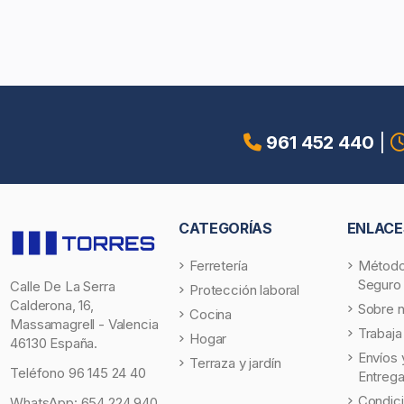
961 452 440
|
CATEGORÍAS
ENLACE
Ferretería
Método
Seguro
Calle De La Serra
Protección laboral
Calderona, 16,
Sobre 
Cocina
Massamagrell - Valencia
Trabaja
Hogar
46130 España.
Envíos 
Terraza y jardín
Teléfono
96 145 24 40
Entreg
Condic
WhatsApp:
654 224 940