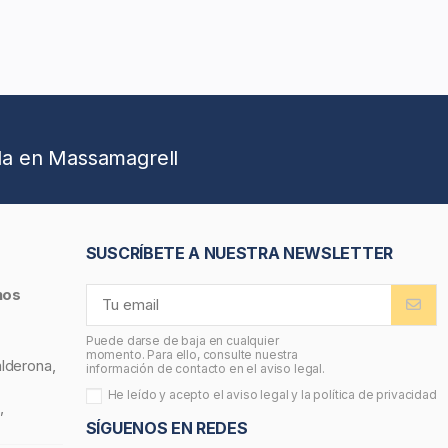
da en Massamagrell
SUSCRÍBETE A NUESTRA NEWSLETTER
nos
Puede darse de baja en cualquier
momento. Para ello, consulte nuestra
alderona,
información de contacto en el aviso legal.
He leído y acepto el
aviso legal
y la
política de privacidad
,
SÍGUENOS EN REDES