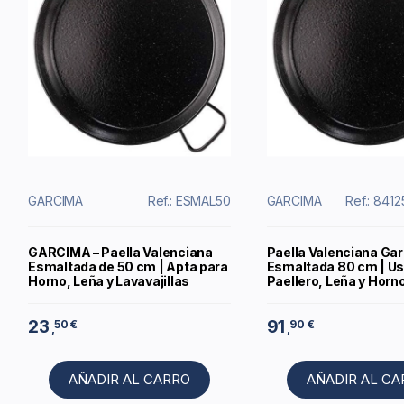
GARCIMA
Ref.: ESMAL50
GARCIMA
Ref.: 841
GARCIMA – Paella Valenciana
Paella Valenciana Ga
Esmaltada de 50 cm | Apta para
Esmaltada 80 cm | Us
Horno, Leña y Lavavajillas
Paellero, Leña y Horn
23
91
50 €
90 €
,
,
AÑADIR AL CARRO
AÑADIR AL C