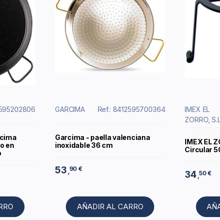
2595202806
GARCIMA
Ref.: 8412595700364
IMEX EL
ZORRO, S.L
rcima
Garcima - paella valenciana
IMEX EL Z
o en
inoxidable 36 cm
Circular 5
o
53
90 €
,
34
50 €
,
ARRO
AÑADIR AL CARRO
AÑ