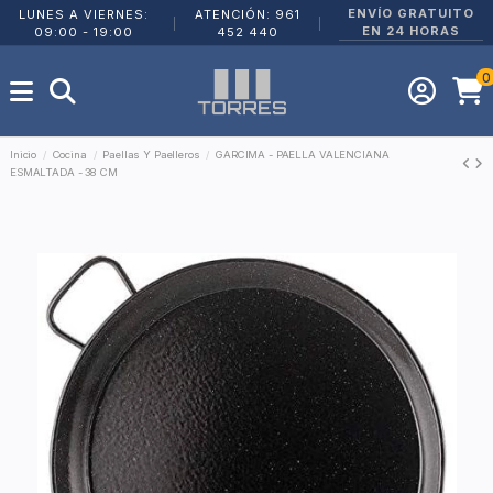
ENVÍO GRATUITO
LUNES A VIERNES:
ATENCIÓN: 961
|
|
EN 24 HORAS
09:00 - 19:00
452 440
0
Inicio
Cocina
Paellas Y Paelleros
GARCIMA - PAELLA VALENCIANA
ESMALTADA - 38 CM