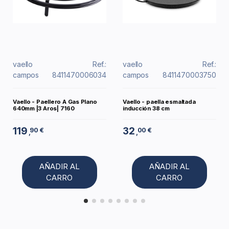
vaello
Ref.:
vaello
Ref.:
campos
8411470006034
campos
8411470003750
Vaello - Paellero A Gas Plano
Vaello - paella esmaltada
640mm |3 Aros| 7160
inducción 38 cm
119
32
90 €
00 €
,
,
AÑADIR AL
AÑADIR AL
CARRO
CARRO