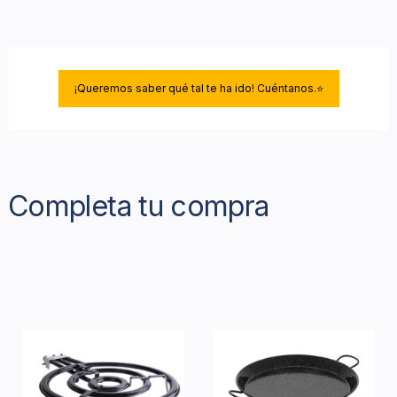
¡Queremos saber qué tal te ha ido! Cuéntanos.⭐
Completa tu compra