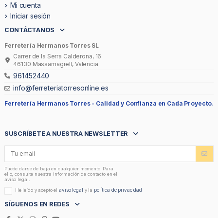
Mi cuenta
Iniciar sesión
CONTÁCTANOS
Ferretería Hermanos Torres SL
Carrer de la Serra Calderona, 16
46130 Massamagrell, Valencia
961452440
info@ferreteriatorresonline.es
Ferretería Hermanos Torres -
Calidad y Confianza en Cada Proyecto.
SUSCRÍBETE A NUESTRA NEWSLETTER
Puede darse de baja en cualquier momento. Para
ello, consulte nuestra información de contacto en el
aviso legal.
aviso legal
política de privacidad
He leído y acepto el
y la
SÍGUENOS EN REDES