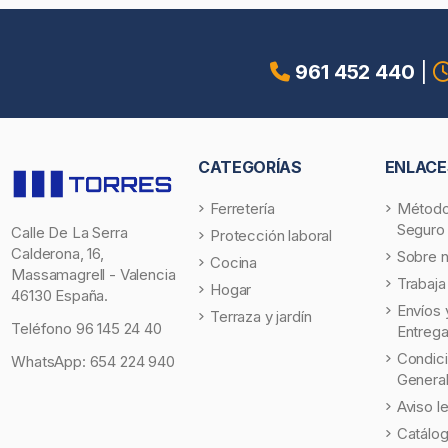
961 452 440
|
CATEGORÍAS
ENLACE
Ferretería
Método
Seguro
Calle De La Serra
Protección laboral
Calderona, 16,
Sobre 
Cocina
Massamagrell - Valencia
Trabaja
Hogar
46130 España.
Envíos 
Terraza y jardín
Teléfono
96 145 24 40
Entreg
Condic
WhatsApp:
654 224 940
Genera
Aviso l
Catálo