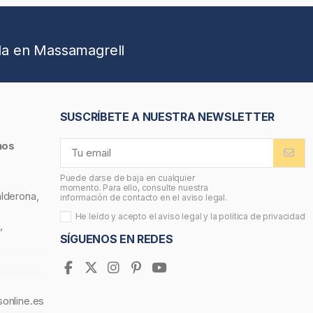
da en Massamagrell
SUSCRÍBETE A NUESTRA NEWSLETTER
nos
Puede darse de baja en cualquier
momento. Para ello, consulte nuestra
alderona,
información de contacto en el aviso legal.
He leído y acepto el
aviso legal
y la
política de privacidad
,
SÍGUENOS EN REDES
sonline.es