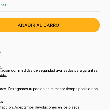
oras
AÑADIR AL CARRO
a
d.
mación con medidas de seguridad avanzadas para garantizar
able.
uros. Entregamos tu pedido en el menor tiempo posible con
ón.
sfacción. Aceptamos devoluciones en los plazos