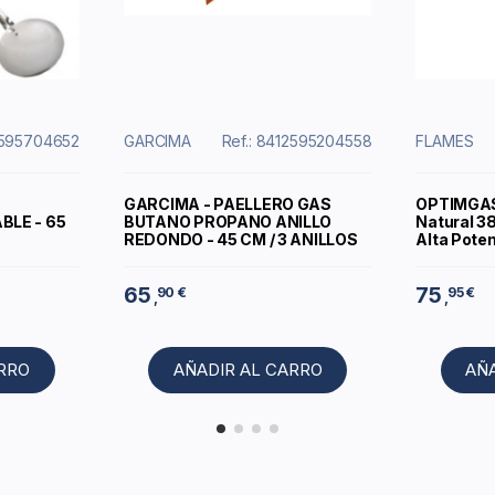
2595704652
GARCIMA
Ref.: 8412595204558
FLAMES
GARCIMA - PAELLERO GAS
OPTIMGAS 
BLE - 65
BUTANO PROPANO ANILLO
Natural 3
REDONDO - 45 CM / 3 ANILLOS
Alta Pote
65
75
90 €
95 €
,
,
ARRO
AÑADIR AL CARRO
AÑ