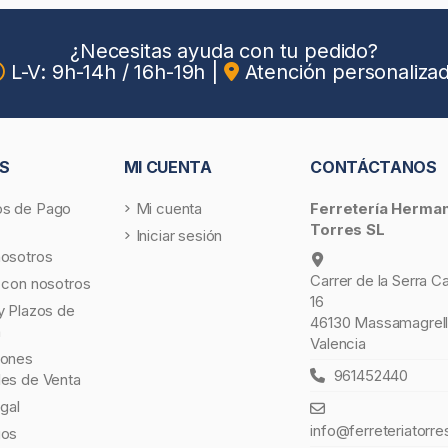
¿Necesitas ayuda con tu pedido?
L-V: 9h-14h / 16h-19h
|
Atención personaliza
S
MI CUENTA
CONTÁCTANOS
s de Pago
Mi cuenta
Ferretería Herma
Torres SL
Iniciar sesión
nosotros
Carrer de la Serra C
 con nosotros
16
y Plazos de
46130 Massamagrell
a
Valencia
iones
961452440
les de Venta
egal
info@ferreteriatorre
gos