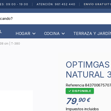
ENVÍO GRATUIT
ES: 09:00 - 19:00
|
ATENCIÓN: 961 452 440
|
L
HOGAR
COCINA
TERRAZA Y JARD
38 cm | T-380
OPTIMGAS - PAELLERO GAS
NATURAL 3
Referencia
84370067570
DISPONIBLE
79
90 €
,
Impuestos incluidos