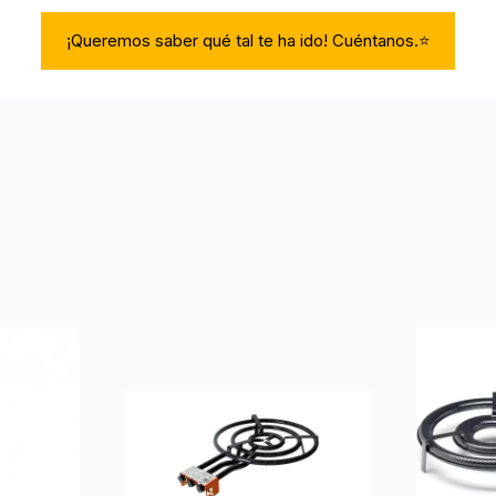
¡Queremos saber qué tal te ha ido! Cuéntanos.⭐