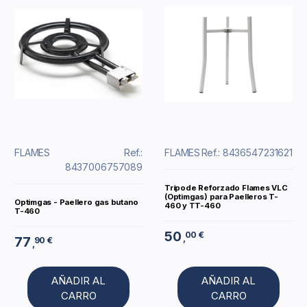
FLAMES
Ref.:
FLAMES
Ref.: 8436547231621
8437006757089
Trípode Reforzado Flames VLC
(Optimgas) para Paelleros T-
Optimgas - Paellero gas butano
460 y TT-460
T-460
50
00 €
,
77
90 €
,
AÑADIR AL
AÑADIR AL
CARRO
CARRO