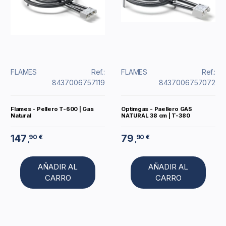
FLAMES
Ref.:
FLAMES
Ref.:
8437006757119
8437006757072
Flames - Pellero T-600 | Gas
Optimgas - Paellero GAS
Natural
NATURAL 38 cm | T-380
147
79
90 €
90 €
,
,
AÑADIR AL
AÑADIR AL
CARRO
CARRO