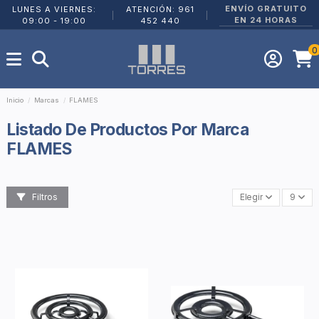
ENVÍO GRATUITO
LUNES A VIERNES:
ATENCIÓN: 961
|
|
EN 24 HORAS
09:00 - 19:00
452 440
0
Inicio
Marcas
FLAMES
Listado De Productos Por Marca
FLAMES
Filtros
Elegir
9