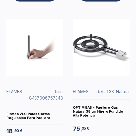
FLAMES
Ref.:
FLAMES
Ref.: T38-Natural
8437006757348
OPTIMGAS - Paellero Gas
Natural 38 cm Hierro Fundido
Flames VLC Patas Cortas
Alta Potencia
Regulables Para Paellero
75
95 €
,
18
90 €
,