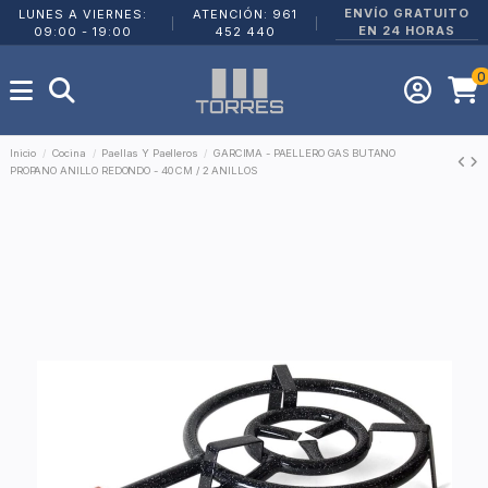
ENVÍO GRATUITO
LUNES A VIERNES:
ATENCIÓN: 961
|
|
EN 24 HORAS
09:00 - 19:00
452 440
0
Inicio
Cocina
Paellas Y Paelleros
GARCIMA - PAELLERO GAS BUTANO
PROPANO ANILLO REDONDO - 40 CM / 2 ANILLOS