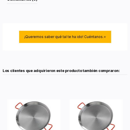
¡Queremos saber qué tal te ha ido! Cuéntanos.⭐
Los clientes que adquirieron este producto también compraron: