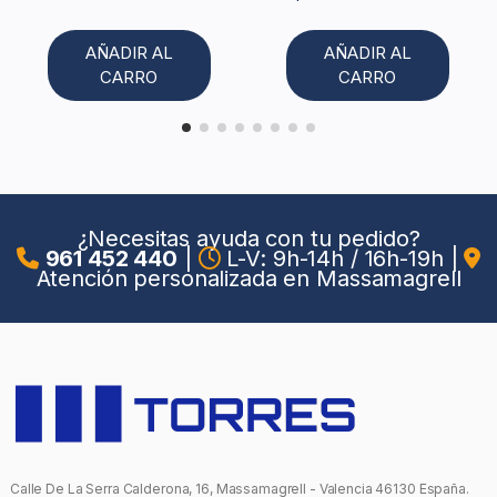
AÑADIR AL
AÑADIR AL
CARRO
CARRO
¿Necesitas ayuda con tu pedido?
961 452 440
|
L-V: 9h-14h / 16h-19h
|
Atención personalizada en Massamagrell
Calle De La Serra Calderona, 16, Massamagrell - Valencia 46130 España.