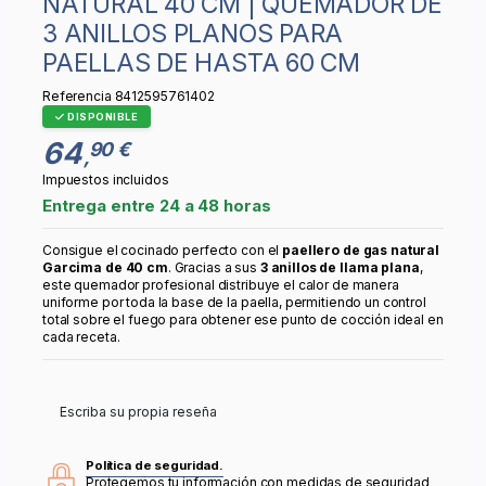
NATURAL 40 CM | QUEMADOR DE
3 ANILLOS PLANOS PARA
PAELLAS DE HASTA 60 CM
Referencia
8412595761402
DISPONIBLE
64
90 €
,
Impuestos incluidos
Entrega entre 24 a 48 horas
Consigue el cocinado perfecto con el
paellero de gas natural
Garcima de 40 cm
. Gracias a sus
3 anillos de llama plana
,
este quemador profesional distribuye el calor de manera
uniforme por toda la base de la paella, permitiendo un control
total sobre el fuego para obtener ese punto de cocción ideal en
cada receta.
Escriba su propia reseña
Política de seguridad.
Protegemos tu información con medidas de seguridad