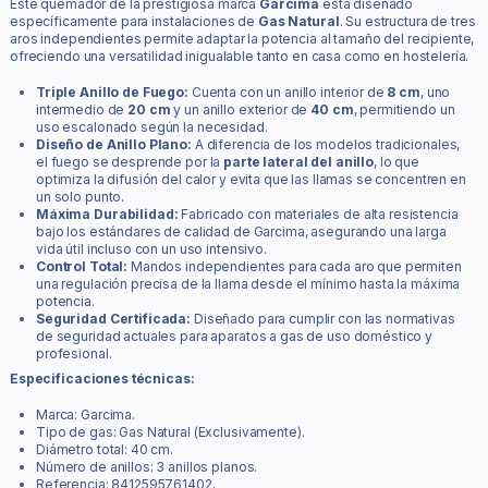
Este quemador de la prestigiosa marca
Garcima
está diseñado
específicamente para instalaciones de
Gas Natural
. Su estructura de tres
aros independientes permite adaptar la potencia al tamaño del recipiente,
ofreciendo una versatilidad inigualable tanto en casa como en hostelería.
Triple Anillo de Fuego:
Cuenta con un anillo interior de
8 cm
, uno
intermedio de
20 cm
y un anillo exterior de
40 cm
, permitiendo un
uso escalonado según la necesidad.
Diseño de Anillo Plano:
A diferencia de los modelos tradicionales,
el fuego se desprende por la
parte lateral del anillo
, lo que
optimiza la difusión del calor y evita que las llamas se concentren en
un solo punto.
Máxima Durabilidad:
Fabricado con materiales de alta resistencia
bajo los estándares de calidad de Garcima, asegurando una larga
vida útil incluso con un uso intensivo.
Control Total:
Mandos independientes para cada aro que permiten
una regulación precisa de la llama desde el mínimo hasta la máxima
potencia.
Seguridad Certificada:
Diseñado para cumplir con las normativas
de seguridad actuales para aparatos a gas de uso doméstico y
profesional.
Especificaciones técnicas:
Marca: Garcima.
Tipo de gas: Gas Natural (Exclusivamente).
Diámetro total: 40 cm.
Número de anillos: 3 anillos planos.
Referencia: 8412595761402.