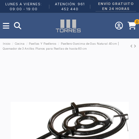
ENVÍO GRATUITO
LUNES A VIERNES:
ATENCIÓN: 961
|
|
EN 24 HORAS
09:00 - 19:00
452 440
0
Inicio
Cocina
Paellas Y Paelleros
Paellero Garcima de Gas Natural 40 cm |
Quemador de 3 Anillos Planos para Paellas de hasta 60 cm