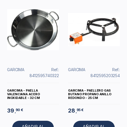
GARCIMA
Ref.:
GARCIMA
Ref.:
8412595740322
8412595203254
GARCIMA - PAELLA
GARCIMA - PAELLERO GAS
VALENCIANA ACERO
BUTANO PROPANO ANILLO
INOXIDABLE - 32 CM
REDONDO - 25 CM
39
28
90 €
95 €
,
,
AÑADIR AL
AÑADIR AL